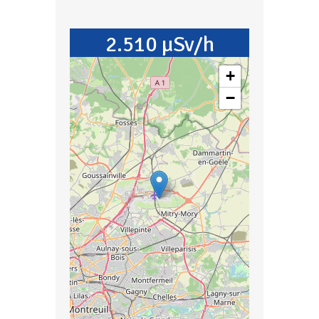
2.510 µSv/h
+
−