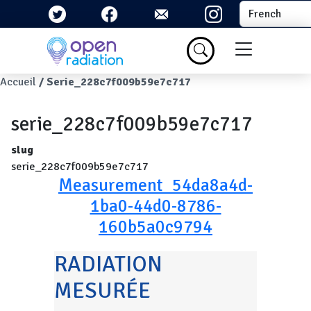
Aller au contenu principal
Select your la
Menu du com
Fil d'Ariane
Accueil
Serie_228c7f009b59e7c717
serie_228c7f009b59e7c717
slug
serie_228c7f009b59e7c717
Measurement_54da8a4d-
1ba0-44d0-8786-
160b5a0c9794
RADIATION
MESURÉE