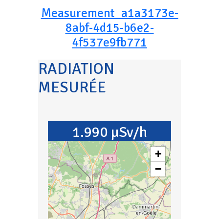
Measurement_a1a3173e-
8abf-4d15-b6e2-
4f537e9fb771
RADIATION
MESURÉE
1.990 µSv/h
+
−