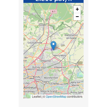
+
−
Leaflet | ©
OpenStreetMap
contributors