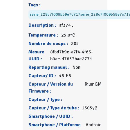
Tags :
serie_228c7f009b59e7c717
serie_228c7f009b59e7c71
Description :
af374 ,
Temperature :
25.0°C
Nombre de coups :
205
Mesure
8fbd7b9e-a7f4-4f63-
UUID :
b0ac-d7853bae2771
Reporting manuel :
Non
Capteur/ ID :
48-E8
Capteur / Version du
RiumGM
Firmware :
Capteur / Type :
Capteur / Type de tube :
J305γβ
Smartphone / UUID :
Smartphone / Platforme
Android