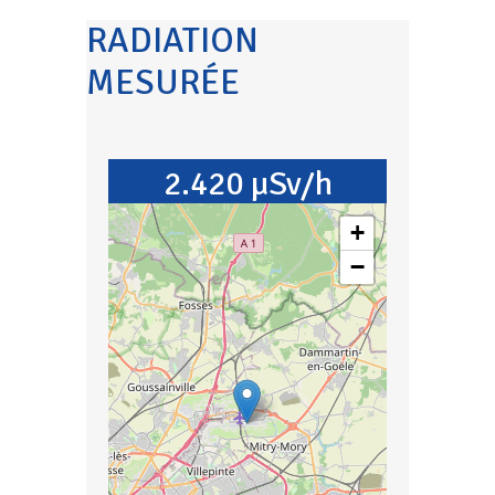
RADIATION
MESURÉE
2.420 µSv/h
+
−