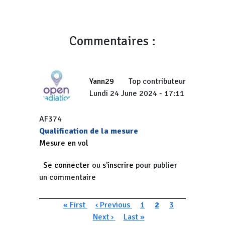
Commentaires :
Yann29
Top contributeur
Lundi 24 June 2024 - 17:11
AF374
Qualification de la mesure
Mesure en vol
Se connecter
ou
s'inscrire
pour publier
un commentaire
Pagination
Première page
Page précédente
Page
Page courante
Page
Page suivan
« First
‹ Previous
1
2
3
Dernière page
Next ›
Last »