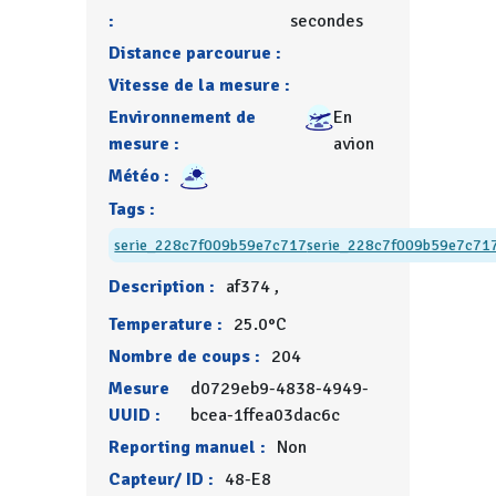
:
secondes
Distance parcourue :
Vitesse de la mesure :
Environnement de
En
mesure :
avion
Météo :
Tags :
serie_228c7f009b59e7c717
serie_228c7f009b59e7c71
Description :
af374 ,
Temperature :
25.0°C
Nombre de coups :
204
Mesure
d0729eb9-4838-4949-
UUID :
bcea-1ffea03dac6c
Reporting manuel :
Non
Capteur/ ID :
48-E8