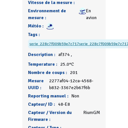
Vitesse de la mesure :
Environnement de
En
mesure :
avion
Météo :
Tags :
serie_228c7f009b59e7c717
serie_228c7f009b59e7c71
Description :
af374 ,
Temperature :
25.0°C
Nombre de coups :
201
Mesure
2277af04-12ca-4568-
UUID :
b832-3367e2b67f6b
Reporting manuel :
Non
Capteur/ ID :
48-E8
Capteur / Version du
RiumGM
Firmware :
Capteur / Type :