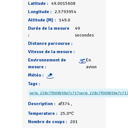
Latitude :
49.0015608
Longitude :
2.5793954
Altitude (M) :
149.0
Durée de la mesure
49
:
secondes
Distance parcourue :
Vitesse de la mesure :
Environnement de
En
mesure :
avion
Météo :
Tags :
serie_228c7f009b59e7c717
serie_228c7f009b59e7c71
Description :
af374 ,
Temperature :
25.0°C
Nombre de coups :
201