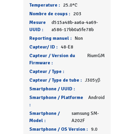
Temperature :
25.0°C
Nombre de coups :
203
Mesure
d515a48b-aa6a-4a69-
UUID :
a586-17bb0a5fe78b
Reporting manuel :
Non
Capteur/ ID :
48-E8
Capteur / Version du
RiumGM
Firmware :
Capteur / Type :
Capteur / Type de tube :
J305γβ
Smartphone / UUID :
Smartphone / Platforme
Android
:
Smartphone /
samsung SM-
Model :
A202F
Smartphone / OS Version :
9.0