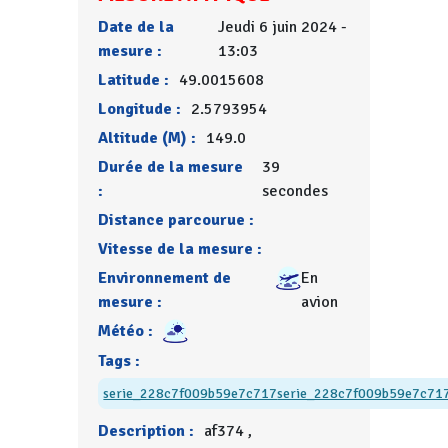
Date de la
Jeudi 6 juin 2024 -
mesure :
13:03
Latitude :
49.0015608
Longitude :
2.5793954
Altitude (M) :
149.0
Durée de la mesure
39
:
secondes
Distance parcourue :
Vitesse de la mesure :
Environnement de
En
mesure :
avion
Météo :
Tags :
serie_228c7f009b59e7c717
serie_228c7f009b59e7c71
Description :
af374 ,