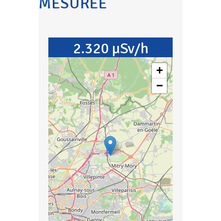
MESURÉE
2.320 µSv/h
+
−