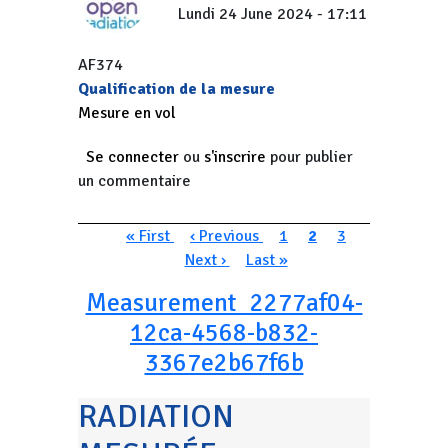
Lundi 24 June 2024 - 17:11
AF374
Qualification de la mesure
Mesure en vol
Se connecter
ou
s'inscrire
pour publier
un commentaire
Pagination
Première page
Page précédente
Page
Page courante
Page
Page suivan
« First
‹ Previous
1
2
3
Dernière page
Next ›
Last »
Measurement_2277af04-
12ca-4568-b832-
3367e2b67f6b
RADIATION