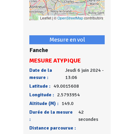
Leaflet | ©
OpenStreetMap
contributors
Mesure en vol
Fanche
MESURE ATYPIQUE
Date de la
Jeudi 6 juin 2024 -
mesure :
13:06
Latitude :
49.0015608
Longitude :
2.5793954
Altitude (M) :
149.0
Durée de la mesure
42
:
secondes
Distance parcourue :