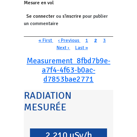
Mesure en vol
Se connecter
ou
s'inscrire
pour publier
un commentaire
Pagination
Première page
Page précédente
Page
Page courante
Page
Page suivan
« First
‹ Previous
1
2
3
Dernière page
Next ›
Last »
Measurement_8fbd7b9e-
a7f4-4f63-b0ac-
d7853bae2771
RADIATION
MESURÉE
2.210 µSv/h