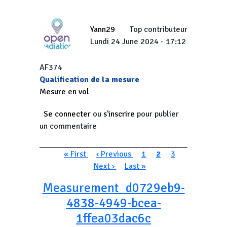
Yann29
Top contributeur
Lundi 24 June 2024 - 17:12
AF374
Qualification de la mesure
Mesure en vol
Se connecter
ou
s'inscrire
pour publier
un commentaire
Pagination
Première page
Page précédente
Page
Page courante
Page
Page suivan
« First
‹ Previous
1
2
3
Dernière page
Next ›
Last »
Measurement_d0729eb9-
4838-4949-bcea-
1ffea03dac6c