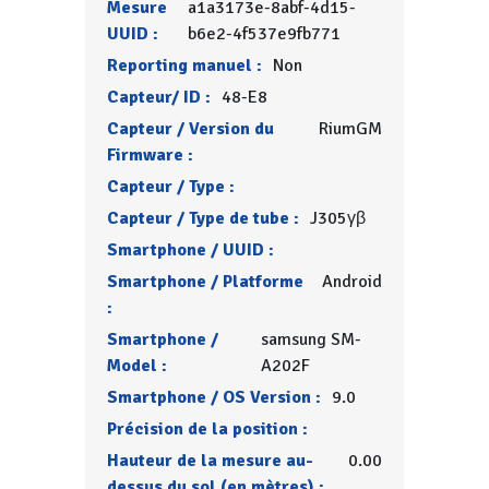
Mesure
a1a3173e-8abf-4d15-
UUID :
b6e2-4f537e9fb771
Reporting manuel :
Non
Capteur/ ID :
48-E8
Capteur / Version du
RiumGM
Firmware :
Capteur / Type :
Capteur / Type de tube :
J305γβ
Smartphone / UUID :
Smartphone / Platforme
Android
:
Smartphone /
samsung SM-
Model :
A202F
Smartphone / OS Version :
9.0
Précision de la position :
Hauteur de la mesure au-
0.00
dessus du sol (en mètres) :