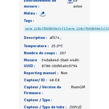
Environnement de
En
mesure :
avion
Météo :
Tags :
serie_228c7f009b59e7c717
serie_228c7f009b59e7c71
Description :
af374 ,
Temperature :
25.0°C
Nombre de coups :
207
Mesure
54da8a4d-1ba0-44d0-
UUID :
8786-160b5a0c9794
Reporting manuel :
Non
Capteur/ ID :
48-E8
Capteur / Version du
RiumGM
Firmware :
Capteur / Type :
Capteur / Type de tube :
J305γβ