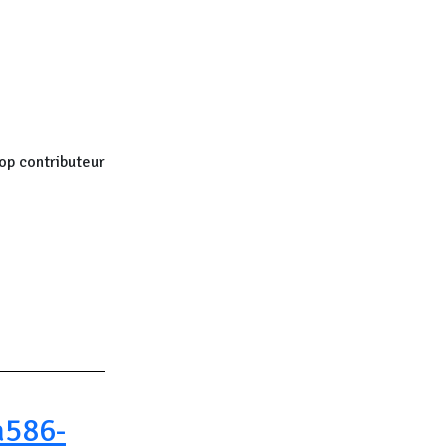
op contributeur
age
a586-