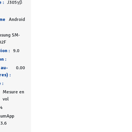
 :
J305γβ
rme
Android
msung SM-
02F
ion :
9.0
on :
 au-
0.00
res) :
 :
Mesure en
vol
4
iumApp
.3.6