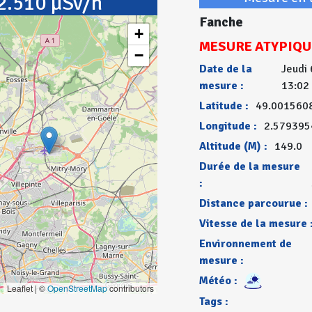
2.510 µSv/h
Fanche
+
MESURE ATYPIQU
−
Date de la
Jeudi 
mesure :
13:02
Latitude :
49.001560
Longitude :
2.579395
Altitude (M) :
149.0
Durée de la mesure
:
Distance parcourue :
Vitesse de la mesure 
Environnement de
mesure :
Météo :
Leaflet | ©
OpenStreetMap
contributors
Tags :