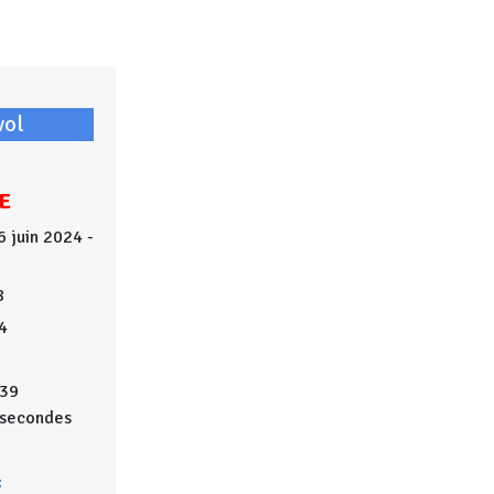
vol
E
6 juin 2024 -
8
4
39
secondes
: