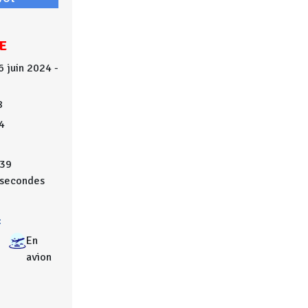
E
6 juin 2024 -
8
4
39
secondes
:
En
avion