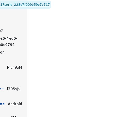
717
serie_228c7f009b59e7c717
07
ba0-44d0-
a0c9794
on
RiumGM
 :
J305γβ
rme
Android