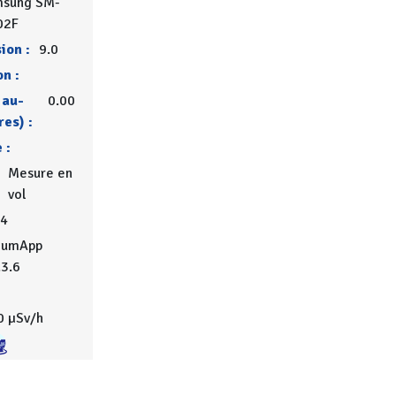
msung SM-
02F
ion :
9.0
on :
 au-
0.00
res) :
 :
Mesure en
vol
4
iumApp
.3.6
0 µSv/h