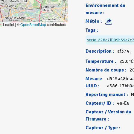
Environnement de
mesure :
Météo :
Leaflet | ©
OpenStreetMap
contributors
Tags :
serie_228c7f009b59e7c
Description :
af374 ,
Temperature :
25.0°C
Nombre de coups :
2
Mesure
d515a48b-a
UUID :
a586-17bb0
Reporting manuel :
N
Capteur/ ID :
48-E8
Capteur / Version du
Firmware :
Capteur / Type :