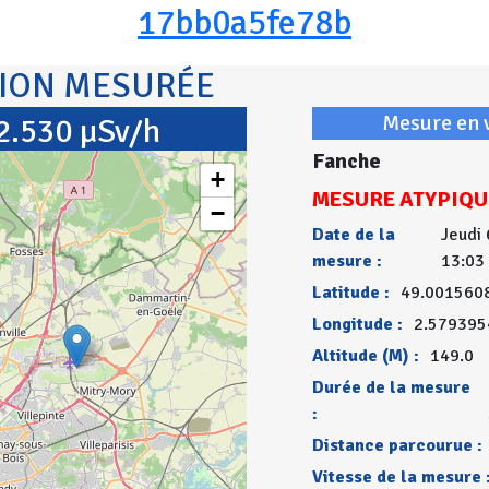
17bb0a5fe78b
TION MESURÉE
Mesure en 
2.530 µSv/h
Fanche
+
MESURE ATYPIQU
−
Date de la
Jeudi 
mesure :
13:03
Latitude :
49.001560
Longitude :
2.579395
Altitude (M) :
149.0
Durée de la mesure
:
Distance parcourue :
Vitesse de la mesure 