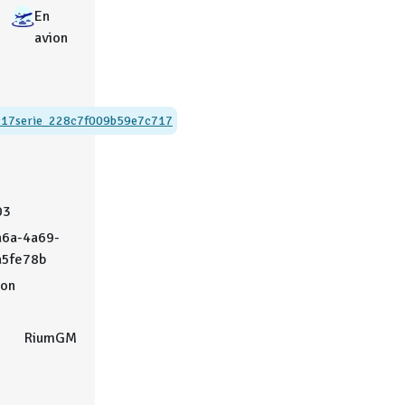
En
avion
717
serie_228c7f009b59e7c717
03
a6a-4a69-
a5fe78b
on
RiumGM