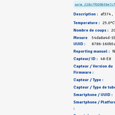
serie_228c7f009b59e7c
Description :
af374 ,
Temperature :
25.0°C
Nombre de coups :
2
Mesure
54da8a4d-1
UUID :
8786-160b5
Reporting manuel :
N
Capteur/ ID :
48-E8
Capteur / Version du
Firmware :
Capteur / Type :
Capteur / Type de tube
Smartphone / UUID :
Smartphone / Platfo
: