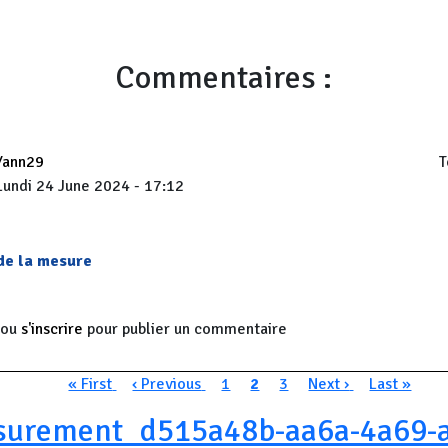
Commentaires :
Yann29
T
Lundi 24 June 2024 - 17:12
 de la mesure
ou
s'inscrire
pour publier un commentaire
n
Première page
Page précédente
Page
Page courante
Page
Page suivante
Dernière p
« First
‹ Previous
1
2
3
Next ›
Last »
urement_d515a48b-aa6a-4a69-