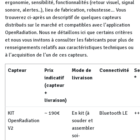
ergonomie, sensibilité, fonctionnalités (retour visuel, signal
sonore, alertes..), lieu de fabrication, robustesse… Vous
trouverez ci-après un descriptif de quelques capteurs
distribués sur le marché et compatibles avec l’application
OpenRadiation. Nous ne détaillons ici que certains critères
et nous vous invitons à consulter les fabricants pour plus de
renseignements relatifs aux caractéristiques techniques ou
à l’acquisition de l’un de ces capteurs.
Capteur
Prix
Mode de
Connectivité
Se
indicatif
livraison
*
(capteur
+
livraison)
KIT
~ 190€
En kit (à
Bluetooth LE
++
OpenRadiation
souder et
V2
assembler
soi-