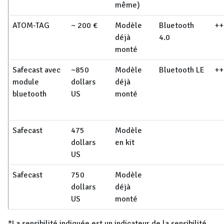
même)
ATOM-TAG
~ 200 €
Modèle
Bluetooth
++
déjà
4.0
monté
Safecast avec
~850
Modèle
Bluetooth LE
++
module
dollars
déjà
bluetooth
US
monté
Safecast
475
Modèle
dollars
en kit
US
Safecast
750
Modèle
dollars
déjà
US
monté
*La sensibilité indiquée est un indicateur de la sensibilité