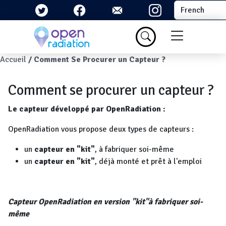
Aller au contenu principal
Select your la
Menu du com
Fil d'Ariane
Accueil
Comment Se Procurer un Capteur ?
Comment se procurer un capteur ?
Le capteur développé par OpenRadiation :
OpenRadiation vous propose deux types de capteurs :
un
capteur en "kit"
, à fabriquer soi-même
un
capteur en "kit"
, déjà monté et prêt à l'emploi
Capteur OpenRadiation en version "kit"à fabriquer soi-
même