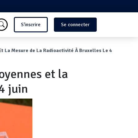
Menu du compte de l'utilisate
S'inscrire
Se connecter
Et La Mesure de La Radioactivité À Bruxelles Le 4
toyennes et la
4 juin