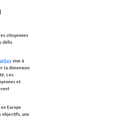
n
ures citoyennes
s défis
xelles
vise à
er la dimension
té. Les
toyennes et
ccent
s en Europe
 objectifs, une