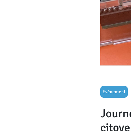
Evénement
Journé
citoye