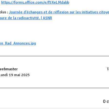
:
https://forms.office.com/e/f5XeLMdabb
plus :
Journée d'échanges et de réflexion sur les initiatives citoy
ure de la radioactivité. | ASNR
n_Rad_Annonces.jpg
webmaster
T
Lundi 19 mai 2025
0 