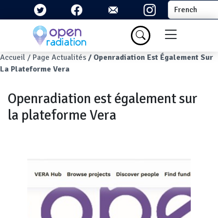
Aller au contenu principal
Select your la
Menu du com
Fil d'Ariane
Accueil
Page Actualités
Openradiation Est Également Sur
La Plateforme Vera
Openradiation est également sur
la plateforme Vera