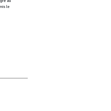
égré au
mis le