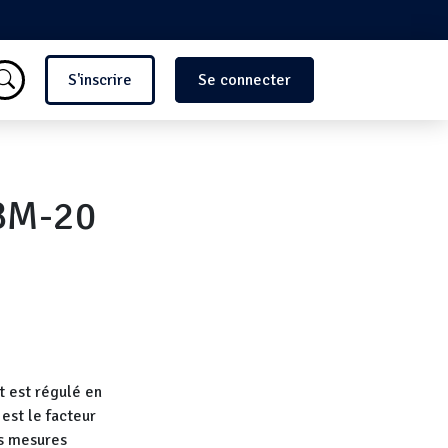
Menu du compte de l'utilisate
S'inscrire
Se connecter
SBM-20
t est régulé en
est le facteur
es mesures