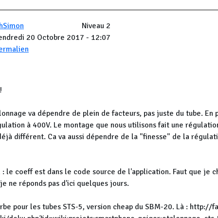
hSimon
Niveau 2
endredi 20 Octobre 2017 - 12:07
ermalien
!
lonnage va dépendre de plein de facteurs, pas juste du tube. En p
ulation à 400V. Le montage que nous utilisons fait une régulatio
déjà différent. Ca va aussi dépendre de la "finesse" de la régulati
 : le coeff est dans le code source de l'application. Faut que je 
je ne réponds pas d'ici quelques jours.
ourbe pour les tubes STS-5, version cheap du SBM-20. Là : http://