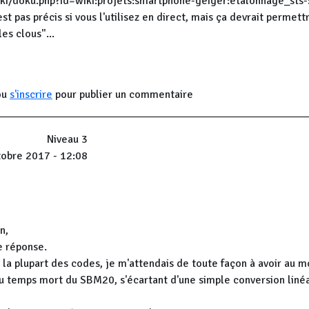
wiki/doku.php?id=wiki:projets:smartphone-geiger:etalonnage_sts-
t pas précis si vous l'utilisez en direct, mais ça devrait permett
es clous"...
ou
s'inscrire
pour publier un commentaire
Niveau 3
tobre 2017 - 12:08
n,
e réponse.
de la plupart des codes, je m'attendais de toute façon à avoir au 
 temps mort du SBM20, s'écartant d'une simple conversion linéa