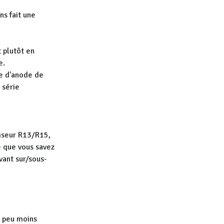
ns fait une
t plutôt en
e.
ce d'anode de
 série
viseur R13/R15,
e que vous savez
vant sur/sous-
n peu moins