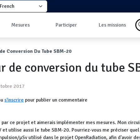
elect your language
principale
Mesures
Participer
Les missions
Pourquoi faire des
Comment participer
Qu'est-ce qu'une
mesures ?
?
mission ?
ane
 de Conversion Du Tube SBM-20
Les données
Comment prendre
Missions en cours
Carte des mesures
une mesure ?
Les missions
r de conversion du tube 
au sol
Pourquoi rejoindre
Carte des mesures
la communauté ?
en vol
Développeurs
Tableau de bord
tobre 2017
Mesures les plus
commentées
ou
s'inscrire
pour publier un commentaire
sé par ce projet et aimerais implémenter mes mesures. Mon circui
 et utilise aussi le tube SBM-20. Pourriez-vous me préciser quel 
pulsion/µSv utilisé dans le projet OpenRadiation, afin d'avoir d