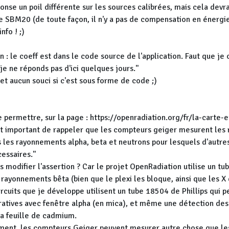
onse un poil différente sur les sources calibrées, mais cela devra
e SBM20 (de toute façon, il n'y a pas de compensation en énergie
nfo ! ;)
n : le coeff est dans le code source de l'application. Faut que je
je ne réponds pas d'ici quelques jours."
et aucun souci si c'est sous forme de code ;)
me permettre, sur la page : https://openradiation.org/fr/la-carte-
l est important de rappeler que les compteurs geiger mesurent le
les rayonnements alpha, beta et neutrons pour lesquels d'autres
essaires."
as modifier l'assertion ? Car le projet OpenRadiation utilise un t
 rayonnements bêta (bien que le plexi les bloque, ainsi que les X 
ircuits que je développe utilisent un tube 18504 de Phillips qui 
tives avec fenêtre alpha (en mica), et même une détection des
la feuille de cadmium.
ent, les compteurs Geiger peuvent mesurer autre chose que l