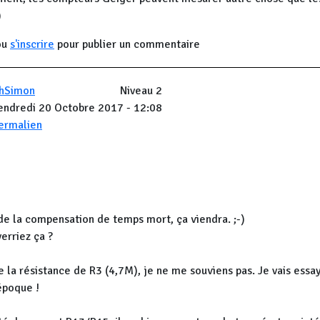
)
ou
s'inscrire
pour publier un commentaire
hSimon
Niveau 2
endredi 20 Octobre 2017 - 12:08
ermalien
de la compensation de temps mort, ça viendra. ;-)
rriez ça ?
e la résistance de R3 (4,7M), je ne me souviens pas. Je vais ess
époque !