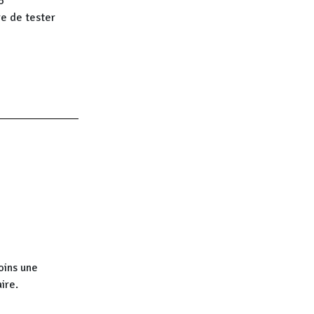
5
re de tester
moins une
ire.