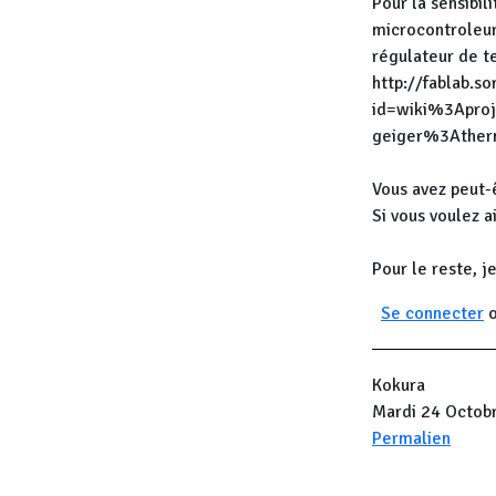
Pour la sensibil
microcontroleur
régulateur de te
http://fablab.so
id=wiki%3Apro
geiger%3Atherm
Vous avez peut-ê
Si vous voulez a
Pour le reste, j
Se connecter
Kokura
Mardi 24 Octob
Permalien