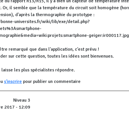
ité du rapport R13/R15, il y a bien un capteur de température int
. Or, il semble que la température du circuit soit homogène (hor
nsion), d'après la thermographie du prototype :
rbonne-universites.fr/wiki/lib/exe/detail.php?
jets%3Asmartphone-
ographie&media=wiki:projets:smartphone-geiger:ir000117.jpg
tre remarqué que dans l'application, c'est prévu !
ider sur cette question, toutes les idées sont bienvenues.
e laisse les plus spécialistes répondre.
ou
s'inscrire
pour publier un commentaire
Niveau 3
re 2017 - 12:09