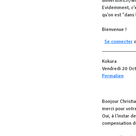
universites.fr/
Evidemment, c'es
qu'on est "dans l
Bienvenue !
Se connecter
Kokura
Vendredi 20 Oc
Permalien
Bonjour Christia
merci pour votr
Oui, à l'instar 
compensation du