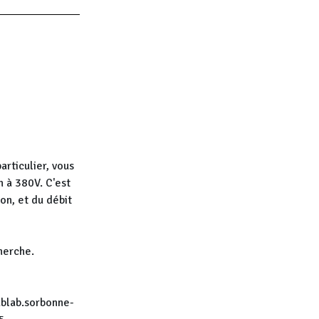
articulier, vous
n à 380V. C'est
on, et du débit
cherche.
fablab.sorbonne-