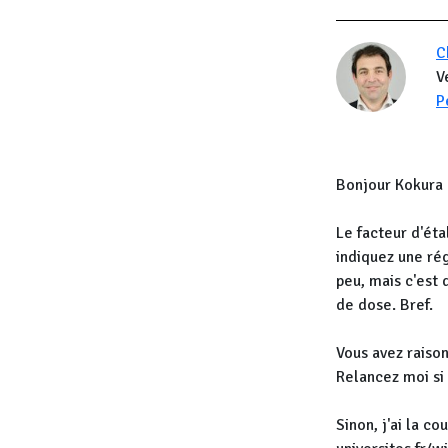
C
V
P
Bonjour Kokura 
Le facteur d'éta
indiquez une rég
peu, mais c'est 
de dose. Bref.
Vous avez raison
Relancez moi si 
Sinon, j'ai la c