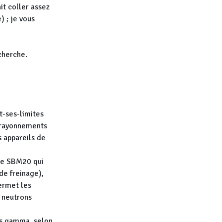
it coller assez
) ; je vous
 cherche.
et-ses-limites
s rayonnements
 appareils de
ube SBM20 qui
de freinage),
permet les
 neutrons
es gamma, selon