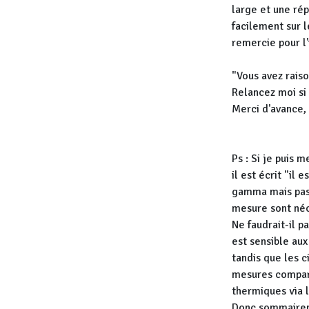
large et une rép
facilement sur l
remercie pour l'i
"Vous avez raiso
Relancez moi si 
Merci d'avance, 
Ps : Si je puis 
il est écrit "i
gamma mais pas 
mesure sont néc
Ne faudrait-il p
est sensible aux
tandis que les c
mesures compara
thermiques via 
Donc sommairem