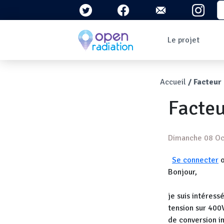
Aller au contenu principal
S
Navigation 
Le projet
Qui sommes-nous ?
Le contexte
Fil d'Ari
Accueil
Facteur
Qu'est-ce que la
radioactivité ?
Facteu
Question/Réponses
Lettres
d'information
Dimanche 08 Oc
Se connecter
Bonjour,
je suis intéres
tension sur 400V
de conversion im