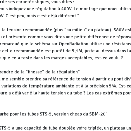
rde ses caractéristiques, vous dites :
 vous indiquez une régulation à 400V. Le montage que nous utiliso
V. C'est peu, mais c'est déjà différent."
ise la tension recommandée (plus "au milieu" du plateau). 380V es
u et présente comme vous dites une petite différence de répons
ai remarqué que le schéma sur OpenRadiation utilise une résistan
e celle recommandée est plutôt de 5,1M, juste au dessus dans la
n que cela reste dans les marges acceptables, est-ce voulu ?
pendre de la "finesse" de la régulation"
OR me semble prendre sa référence de tension à partir du pont di
 variations de température ambiante et à la précision 5%. Est-c
ure a déjà varié la haute tension du tube ? Les cas extrêmes pou
courbe pour les tubes STS-5, version cheap du SBM-20"
TS-5 a une capacité du tube doublée voire triplée, un plateau u