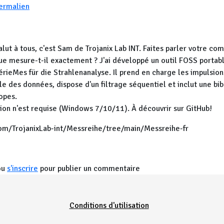
ermalien
alut à tous, c'est Sam de
Trojanix Lab INT. Faites parler votre co
ue mesure-t-il exactement ? J'ai développé un outil FOSS portab
érieMes für die Strahlenanalyse. Il prend en charge les impulsio
le des données, dispose d'un filtrage séquentiel et inclut une bi
topes.
tion n'est requise (Windows 7/10/11). À découvrir sur GitHub!
com/TrojanixLab-int/Messreihe/tree/main/Messreihe-fr
ou
s'inscrire
pour publier un commentaire
Conditions d'utilisation