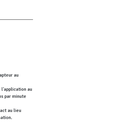
capteur au
 l'application au
ns par minute
act au lieu
mation.