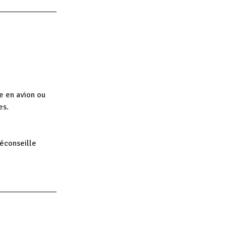
e en avion ou
es.
déconseille