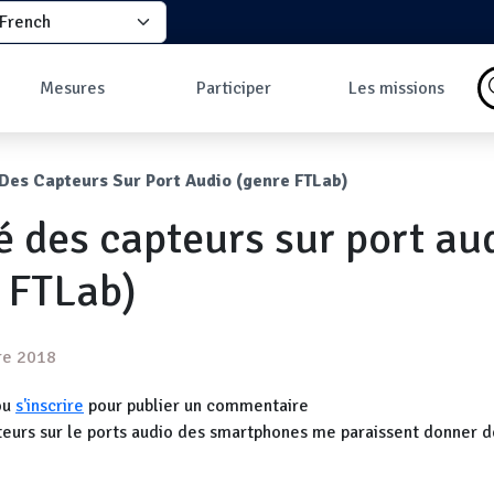
elect your language
principale
Mesures
Participer
Les missions
Pourquoi faire des
Comment participer
Qu'est-ce qu'une
mesures ?
?
mission ?
ane
 Des Capteurs Sur Port Audio (genre FTLab)
Les données
Comment prendre
Missions en cours
Carte des mesures
une mesure ?
Les missions
é des capteurs sur port au
au sol
Pourquoi rejoindre
Carte des mesures
la communauté ?
en vol
Développeurs
 FTLab)
Tableau de bord
Mesures les plus
commentées
re 2018
ou
s'inscrire
pour publier un commentaire
teurs sur le ports audio des smartphones me paraissent donner d