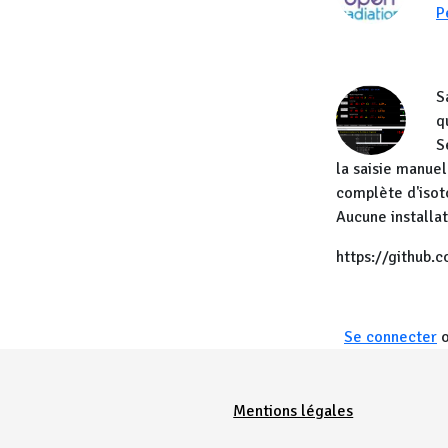
P
S
q
S
la saisie manuel
complète d'iso
Aucune installa
https://github.
Se connecter
Menu Pied de page
Mentions légales