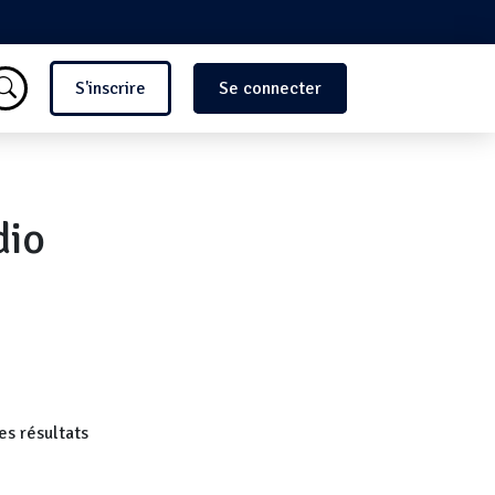
Menu du compte de l'utilisate
S'inscrire
Se connecter
dio
es résultats