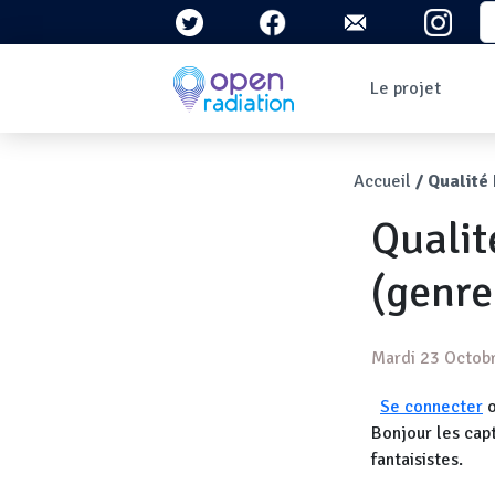
Aller au contenu principal
S
Navigation 
Le projet
Qui sommes-nous ?
Le contexte
Fil d'Ari
Accueil
Qualité
Qu'est-ce que la
radioactivité ?
Qualit
Question/Réponses
Lettres
d'information
(genre
Mardi 23 Octob
Se connecter
Bonjour les cap
fantaisistes.