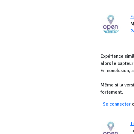
F
M
P
Expérience simi
alors le capteu
En conclusion, a
Même si la vers
fortement.
Se connecter
T
L