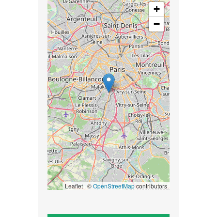
+
−
Leaflet | ©
OpenStreetMap
contributors