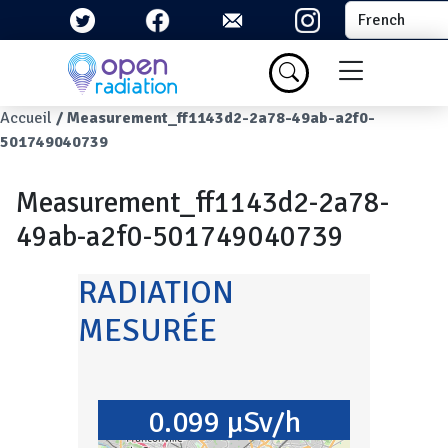
Aller au contenu principal
Select your la
Menu du com
Fil d'Ariane
Accueil
Measurement_ff1143d2-2a78-49ab-a2f0-
501749040739
Measurement_ff1143d2-2a78-
49ab-a2f0-501749040739
RADIATION
MESURÉE
0.099 µSv/h