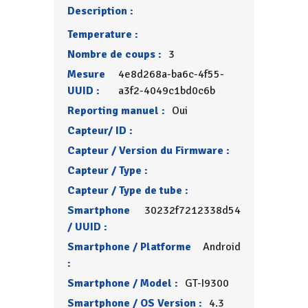
Description :
Temperature :
Nombre de coups :
3
Mesure
4e8d268a-ba6c-4f55-
UUID :
a3f2-4049c1bd0c6b
Reporting manuel :
Oui
Capteur/ ID :
Capteur / Version du Firmware :
Capteur / Type :
Capteur / Type de tube :
Smartphone
30232f7212338d54
/ UUID :
Smartphone / Platforme
Android
:
Smartphone / Model :
GT-I9300
Smartphone / OS Version :
4.3