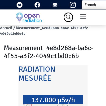
Aller au contenu principal
Select your la
Menu du com
Fil d'Ariane
Accueil
Measurement_4e8d268a-ba6c-4f55-a3f2-
4049c1bd0c6b
Measurement_4e8d268a-ba6c-
4f55-a3f2-4049c1bd0c6b
RADIATION
MESURÉE
137.000 µSv/h