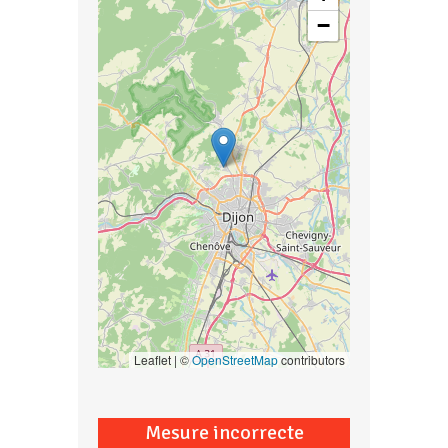
−
Leaflet | ©
OpenStreetMap
contributors
Mesure incorrecte