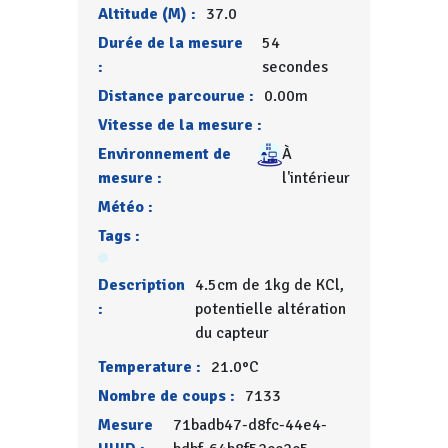
Altitude (M) :
37.0
Durée de la mesure
54
:
secondes
Distance parcourue :
0.00m
Vitesse de la mesure :
Environnement de
À
mesure :
l'intérieur
Météo :
Tags :
Description
4.5cm de 1kg de KCl,
:
potentielle altération
du capteur
Temperature :
21.0°C
Nombre de coups :
7133
Mesure
71badb47-d8fc-44e4-