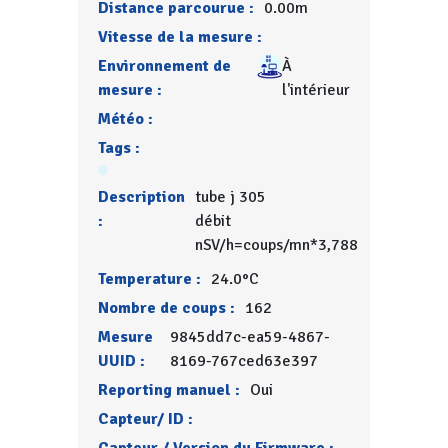
Distance parcourue :
0.00m
Vitesse de la mesure :
Environnement de
À
mesure :
l'intérieur
Météo :
Tags :
Description
tube j 305
:
débit
nSV/h=coups/mn*3,788
Temperature :
24.0°C
Nombre de coups :
162
Mesure
9845dd7c-ea59-4867-
UUID :
8169-767ced63e397
Reporting manuel :
Oui
Capteur/ ID :