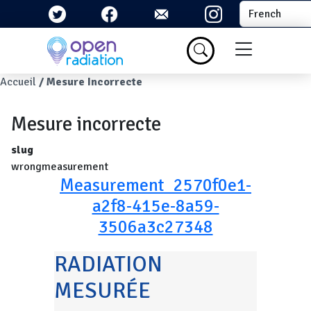
Aller au contenu principal
Select your la
Menu du com
Fil d'Ariane
Accueil
Mesure Incorrecte
Mesure incorrecte
slug
wrongmeasurement
Measurement_2570f0e1-
a2f8-415e-8a59-
3506a3c27348
RADIATION
MESURÉE