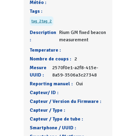
Météo :
Tags :
tag_2
tag_2
Description
Rium GM fixed beacon
:
measurement
Temperature :
Nombre de coups :
2
Mesure
2570f0e1-a2f8-415e-
UUID :
8a59-3506a3c27348
Reporting manuel :
Oui
Capteur/ ID :
Capteur / Version du Firmware :
Capteur / Type :
Capteur / Type de tube :
Smartphone / UUID :