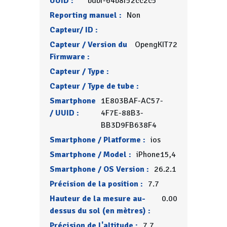
UUID :
bdbf-64b8f52cc2c5
Reporting manuel :
Non
Capteur/ ID :
Capteur / Version du
OpengKIT72
Firmware :
Capteur / Type :
Capteur / Type de tube :
Smartphone
1E803BAF-AC57-
/ UUID :
4F7E-88B3-
BB3D9FB638F4
Smartphone / Platforme :
ios
Smartphone / Model :
iPhone15,4
Smartphone / OS Version :
26.2.1
Précision de la position :
7.7
Hauteur de la mesure au-
0.00
dessus du sol (en mètres) :
Précision de l'altitude :
7.7