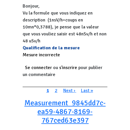
Bonjour,
Vu la formule que vous indiquez en
description (1nsV/h=coups en
10mn*0,3788), je pense que la valeur
que vous vouliez saisir est 48nSv/h et non
48 uSv/h
Qualification de la mesure
Mesure incorrecte
Se connecter
ou
s'inscrire
pour publier
un commentaire
Pagination
Page courante
Page
Page suivante
Dernière page
1
2
Next ›
Last »
Measurement_9845dd7c-
ea59-4867-8169-
767ced63e397