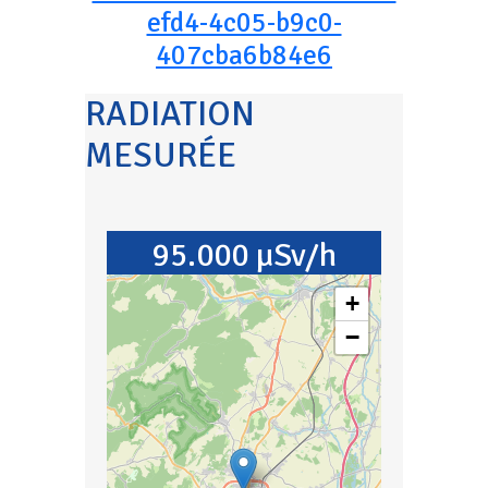
efd4-4c05-b9c0-
407cba6b84e6
RADIATION
MESURÉE
95.000 µSv/h
+
−