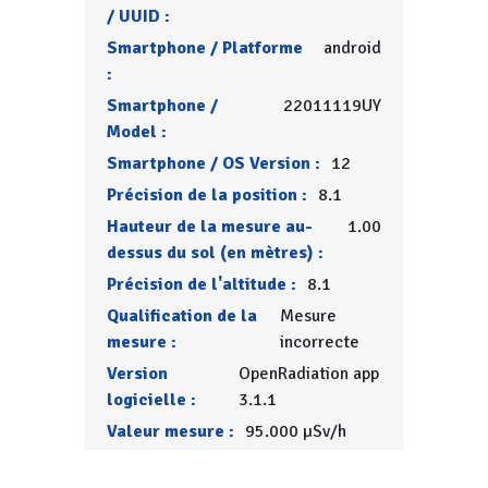
/ UUID :
Smartphone / Platforme
android
:
Smartphone /
22011119UY
Model :
Smartphone / OS Version :
12
Précision de la position :
8.1
Hauteur de la mesure au-
1.00
dessus du sol (en mètres) :
Précision de l'altitude :
8.1
Qualification de la
Mesure
mesure :
incorrecte
Version
OpenRadiation app
logicielle :
3.1.1
Valeur mesure :
95.000 µSv/h