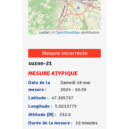
Leaflet | ©
OpenStreetMap
contributors
Mesure incorrecte
suzon-21
MESURE ATYPIQUE
Date de la
Samedi 18 mai
mesure :
2024 - 16:30
Latitude :
47.365737
Longitude :
5.0213775
Altitude (M) :
332.0
Durée de la mesure :
10 minutes