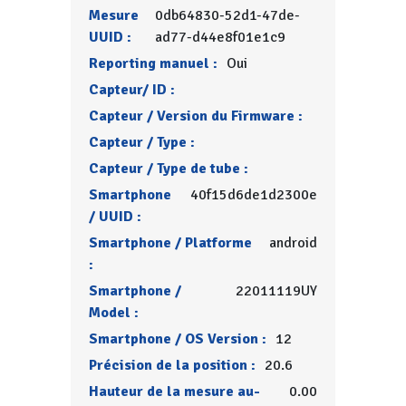
Mesure
0db64830-52d1-47de-
UUID :
ad77-d44e8f01e1c9
Reporting manuel :
Oui
Capteur/ ID :
Capteur / Version du Firmware :
Capteur / Type :
Capteur / Type de tube :
Smartphone
40f15d6de1d2300e
/ UUID :
Smartphone / Platforme
android
:
Smartphone /
22011119UY
Model :
Smartphone / OS Version :
12
Précision de la position :
20.6
Hauteur de la mesure au-
0.00