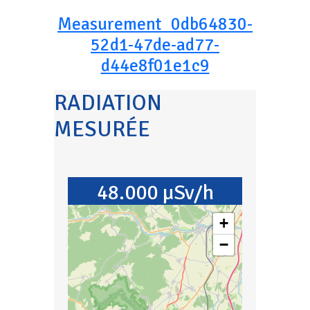
Measurement_0db64830-
52d1-47de-ad77-
d44e8f01e1c9
RADIATION
MESURÉE
48.000 µSv/h
+
−