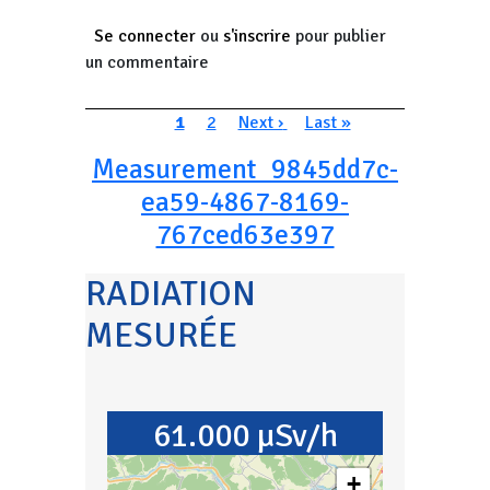
Se connecter
ou
s'inscrire
pour publier
un commentaire
Pagination
Page courante
Page
Page suivante
Dernière page
1
2
Next ›
Last »
Measurement_9845dd7c-
ea59-4867-8169-
767ced63e397
RADIATION
MESURÉE
61.000 µSv/h
+