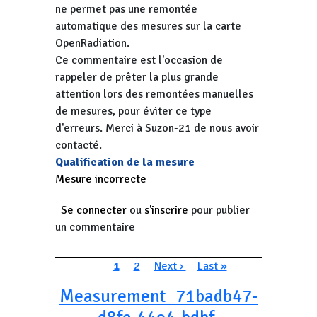
ne permet pas une remontée
automatique des mesures sur la carte
OpenRadiation.
Ce commentaire est l'occasion de
rappeler de prêter la plus grande
attention lors des remontées manuelles
de mesures, pour éviter ce type
d'erreurs. Merci à Suzon-21 de nous avoir
contacté.
Qualification de la mesure
Mesure incorrecte
Se connecter
ou
s'inscrire
pour publier
un commentaire
Pagination
Page courante
Page
Page suivante
Dernière page
1
2
Next ›
Last »
Measurement_71badb47-