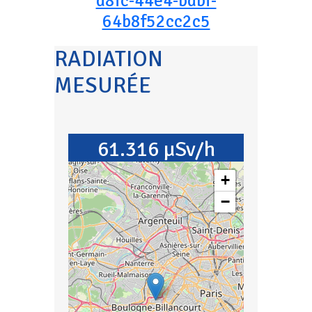
d8fc-44e4-bdbf-
64b8f52cc2c5
RADIATION
MESURÉE
61.316 µSv/h
+
−