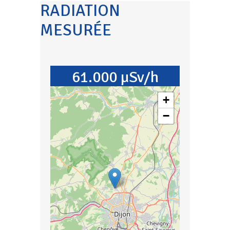
RADIATION
MESURÉE
61.000 µSv/h
+
−