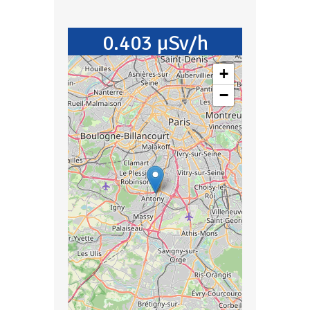
0.403 µSv/h
+
−