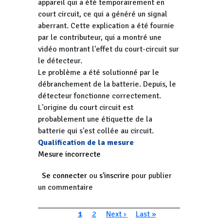
appareil qui a été temporairement en
court circuit, ce qui a généré un signal
aberrant. Cette explication a été fournie
par le contributeur, qui a montré une
vidéo montrant l'effet du court-circuit sur
le détecteur.
Le problème a été solutionné par le
débranchement de la batterie. Depuis, le
détecteur fonctionne correctement.
L'origine du court circuit est
probablement une étiquette de la
batterie qui s'est collée au circuit.
Qualification de la mesure
Mesure incorrecte
Se connecter
ou
s'inscrire
pour publier
un commentaire
Pagination
Page courante
Page
Page suivante
Dernière page
1
2
Next ›
Last »