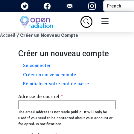
Aller au contenu principal
Select your la
Menu du com
Fil d'Ariane
Accueil
Créer un Nouveau Compte
Créer un nouveau compte
Onglets principaux
Se connecter
Créer un nouveau compte
Réinitialiser votre mot de passe
Adresse de courriel
The email address is not made public. It will only be
used if you need to be contacted about your account or
for opted-in notifications.