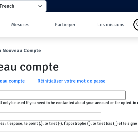
elect your language
principale
Mesures
Participer
Les missions
Pourquoi faire des
Comment participer
Qu'est-ce qu'une
mesures ?
?
mission ?
ane
n Nouveau Compte
Les données
Comment prendre
Missions en cours
Carte des mesures
une mesure ?
Les missions
veau compte
au sol
Pourquoi rejoindre
Carte des mesures
la communauté ?
en vol
Développeurs
x
veau compte
Réinitialiser votre mot de passe
Tableau de bord
Mesures les plus
commentées
ll only be used if you need to be contacted about your account or for opted-in 
 l'espace, le point (.), le tiret (-), l'apostrophe ('), le tiret bas (_) et le sign