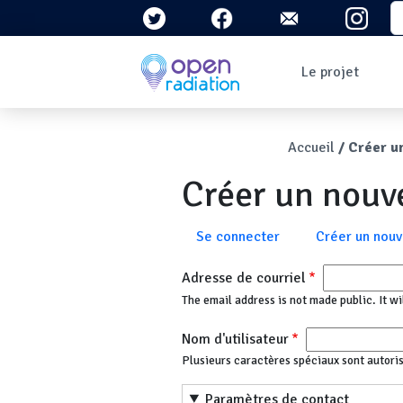
Aller au contenu principal
S
Navigation 
Le projet
Qui sommes-nous ?
Le contexte
Fil d'Ari
Accueil
Créer u
Qu'est-ce que la
radioactivité ?
Créer un nou
Question/Réponses
Lettres
d'information
Onglets principau
Se connecter
Créer un nou
Adresse de courriel
The email address is not made public. It wi
Nom d'utilisateur
Plusieurs caractères spéciaux sont autorisés :
Paramètres de contact