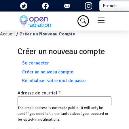
Aller au contenu principal
Select your la
Menu du com
Fil d'Ariane
Accueil
Créer un Nouveau Compte
Créer un nouveau compte
Onglets principaux
Se connecter
Créer un nouveau compte
Réinitialiser votre mot de passe
Adresse de courriel
The email address is not made public. It will only be
used if you need to be contacted about your account or
for opted-in notifications.