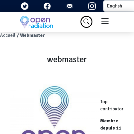
Skip to main content
Select your la
Menu du com
Breadcrumb
Accueil
Webmaster
webmaster
Top
contributor
Membre
depuis
11