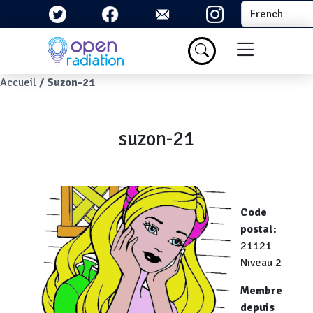
Aller au contenu principal
Select your la
Menu du com
Fil d'Ariane
Accueil
Suzon-21
suzon-21
Code
postal
21121
Niveau 2
Membre
depuis