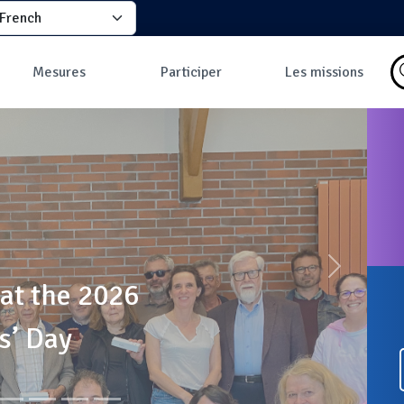
elect your language
principale
Mesures
Participer
Les missions
Pourquoi faire des
Comment participer
Qu'est-ce qu'une
mesures ?
?
mission ?
Les données
Comment prendre
Missions en cours
Carte des mesures
une mesure ?
Les missions
au sol
Pourquoi rejoindre
Carte des mesures
la communauté ?
en vol
Développeurs
Tableau de bord
Mesures les plus
commentées
Suivant
 at the 2026
s’ Day