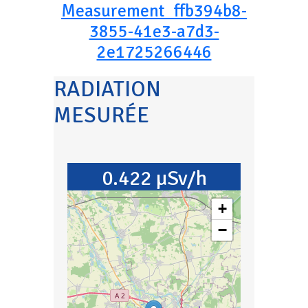
Measurement_ffb394b8-
3855-41e3-a7d3-
2e1725266446
RADIATION
MESURÉE
0.422 µSv/h
+
−