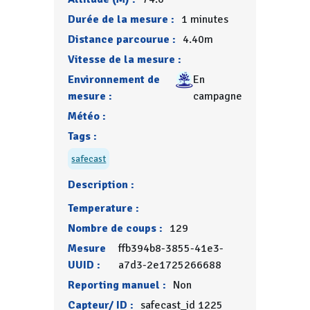
Durée de la mesure :
1 minutes
Distance parcourue :
4.40m
Vitesse de la mesure :
Environnement de
En
mesure :
campagne
Météo :
Tags :
safecast
Description :
Temperature :
Nombre de coups :
129
Mesure
ffb394b8-3855-41e3-
UUID :
a7d3-2e1725266688
Reporting manuel :
Non
Capteur/ ID :
safecast_id 1225