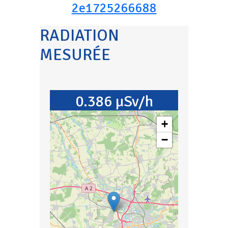
2e1725266688
RADIATION
MESURÉE
0.386 µSv/h
+
−