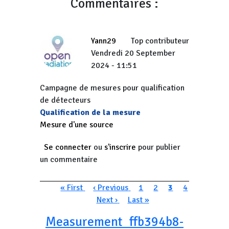
Commentaires :
Yann29
Top contributeur
Vendredi 20 September
2024 - 11:51
Campagne de mesures pour qualification
de détecteurs
Qualification de la mesure
Mesure d'une source
Se connecter
ou
s'inscrire
pour publier
un commentaire
Pagination
Première page
Page précédente
Page
Page
Page courante
Page
« First
‹ Previous
1
2
3
4
Page suivante
Dernière page
Next ›
Last »
Measurement_ffb394b8-