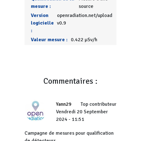
mesure :
source
Version
openradiation.net/upload
logicielle
v0.9
:
Valeur mesure :
0.422 µSv/h
Commentaires :
Yann29
Top contributeur
Vendredi 20 September
2024 - 11:51
Campagne de mesures pour qualification
de détecteurs