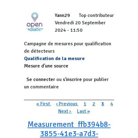
Yann29
Top contributeur
Vendredi 20 September
2024 - 11:50
Campagne de mesures pour qualification
de détecteurs
Qualification de la mesure
Mesure d'une source
Se connecter
ou
s'inscrire
pour publier
un commentaire
Pagination
Première page
Page précédente
Page
Page
Page courante
Page
« First
‹ Previous
1
2
3
4
Page suivante
Dernière page
Next ›
Last »
Measurement_ffb394b8-
3855-41e3-a7d3-