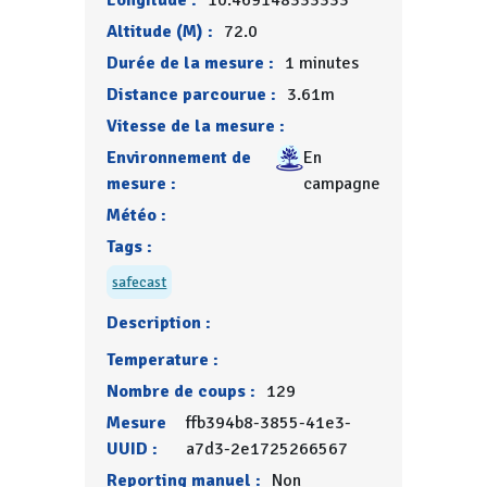
Longitude :
10.469148333333
Altitude (M) :
72.0
Durée de la mesure :
1 minutes
Distance parcourue :
3.61m
Vitesse de la mesure :
Environnement de
En
mesure :
campagne
Météo :
Tags :
safecast
Description :
Temperature :
Nombre de coups :
129
Mesure
ffb394b8-3855-41e3-
UUID :
a7d3-2e1725266567
Reporting manuel :
Non