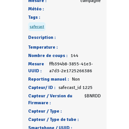
mesure :
campagne
Météo :
Tags :
safecast
Description :
Temperature :
Nombre de coups :
144
Mesure
ffb394b8-3855-41e3-
UUID :
a7d3-2e1725266386
Reporting manuel :
Non
Capteur/ ID :
safecast_id 1225
Capteur / Version du
$BNRDD
Firmware :
Capteur / Type :
Capteur / Type de tube :
Smartphone / UUID :