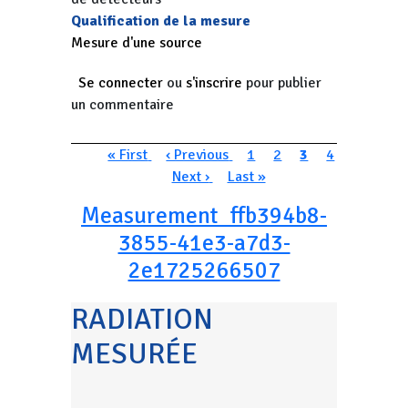
Qualification de la mesure
Mesure d'une source
Se connecter
ou
s'inscrire
pour publier
un commentaire
Pagination
Première page
Page précédente
Page
Page
Page courante
Page
« First
‹ Previous
1
2
3
4
Page suivante
Dernière page
Next ›
Last »
Measurement_ffb394b8-
3855-41e3-a7d3-
2e1725266507
RADIATION
MESURÉE