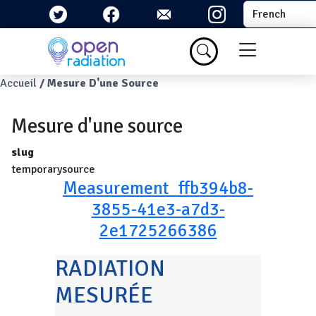
Aller au contenu principal
Select your la
Menu du com
Fil d'Ariane
Accueil
Mesure D'une Source
Mesure d'une source
slug
temporarysource
Measurement_ffb394b8-
3855-41e3-a7d3-
2e1725266386
RADIATION
MESURÉE