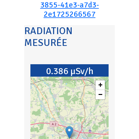
3855-41e3-a7d3-
2e1725266567
RADIATION
MESURÉE
0.386 µSv/h
+
−