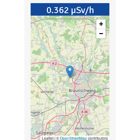
0.362 µSv/h
+
−
Leaflet | ©
OpenStreetMap
contributors