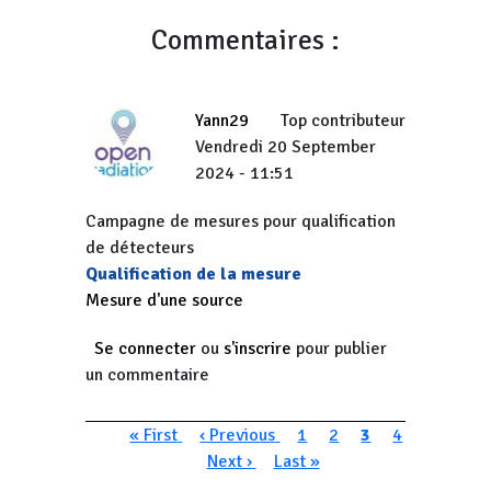
Commentaires :
Yann29
Top contributeur
Vendredi 20 September
2024 - 11:51
Campagne de mesures pour qualification
de détecteurs
Qualification de la mesure
Mesure d'une source
Se connecter
ou
s'inscrire
pour publier
un commentaire
Pagination
Première page
Page précédente
Page
Page
Page courante
Page
« First
‹ Previous
1
2
3
4
Page suivante
Dernière page
Next ›
Last »