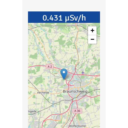
0.431 µSv/h
+
−