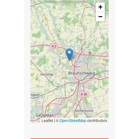
+
−
Leaflet | ©
OpenStreetMap
contributors