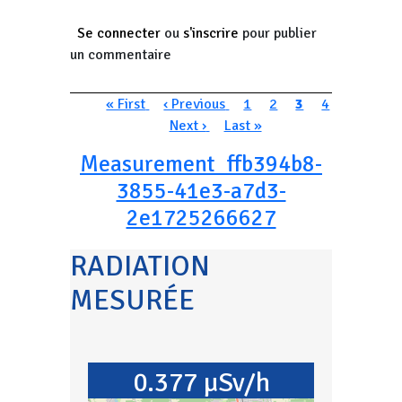
Se connecter
ou
s'inscrire
pour publier
un commentaire
Pagination
Première page
Page précédente
Page
Page
Page courante
Page
« First
‹ Previous
1
2
3
4
Page suivante
Dernière page
Next ›
Last »
Measurement_ffb394b8-
3855-41e3-a7d3-
2e1725266627
RADIATION
MESURÉE
0.377 µSv/h