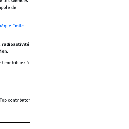
e les sciences
opole de
hèque Emile
 radioactivité
tion
.
et contribuez à
Top contributor