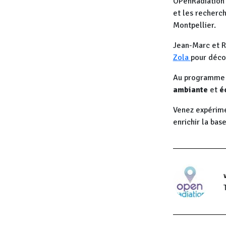
OPenRadiation 
et les recherc
Montpellier.
Jean-Marc et R
Zola
pour déco
Au programme
ambiante
et
é
Venez expérime
enrichir la ba