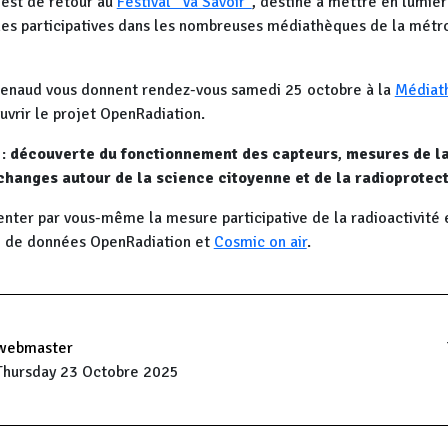
est de retour au
Festival "Va Savoir"
, destiné à mettre en lumièr
hes participatives dans les nombreuses médiathèques de la métr
enaud vous donnent rendez-vous samedi 25 octobre à la
Médiat
uvrir le projet OpenRadiation.
 :
découverte du fonctionnement des capteurs
,
mesures de la
changes autour de la science citoyenne et de la radioprotec
nter par vous-même la mesure participative de la radioactivité 
se de données OpenRadiation et
Cosmic on air
.
webmaster
Thursday 23 Octobre 2025