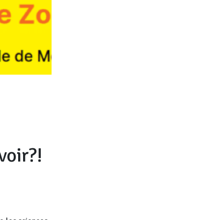
oir?!