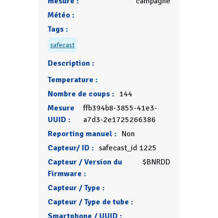
mesure :
campagne
Météo :
Tags :
safecast
Description :
Temperature :
Nombre de coups :
144
Mesure
ffb394b8-3855-41e3-
UUID :
a7d3-2e1725266386
Reporting manuel :
Non
Capteur/ ID :
safecast_id 1225
Capteur / Version du
$BNRDD
Firmware :
Capteur / Type :
Capteur / Type de tube :
Smartphone / UUID :