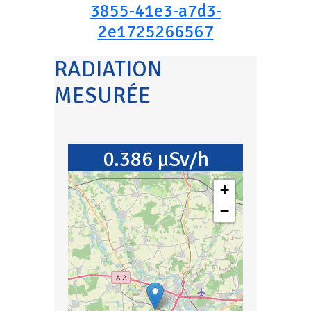
3855-41e3-a7d3-
2e1725266567
RADIATION
MESURÉE
0.386 µSv/h
+
−