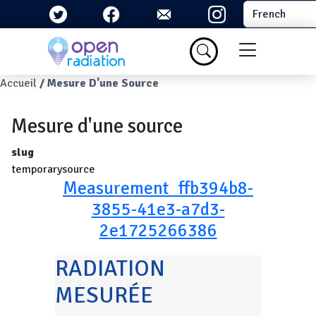
Aller au contenu principal
Select your la
Menu du com
Fil d'Ariane
Accueil
Mesure D'une Source
Mesure d'une source
slug
temporarysource
Measurement_ffb394b8-
3855-41e3-a7d3-
2e1725266386
RADIATION
MESURÉE