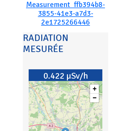
Measurement_ffb394b8-
3855-41e3-a7d3-
2e1725266446
RADIATION
MESURÉE
0.422 µSv/h
+
−