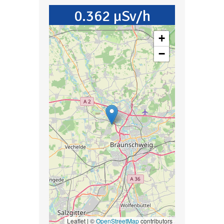
0.362 µSv/h
+
−
Leaflet | ©
OpenStreetMap
contributors