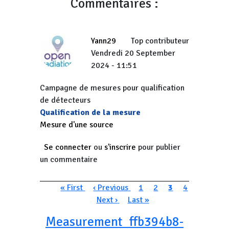
Commentaires :
Yann29
Top contributeur
Vendredi 20 September
2024 - 11:51
Campagne de mesures pour qualification
de détecteurs
Qualification de la mesure
Mesure d'une source
Se connecter
ou
s'inscrire
pour publier
un commentaire
Pagination
Première page
Page précédente
Page
Page
Page courante
Page
« First
‹ Previous
1
2
3
4
Page suivante
Dernière page
Next ›
Last »
Measurement_ffb394b8-