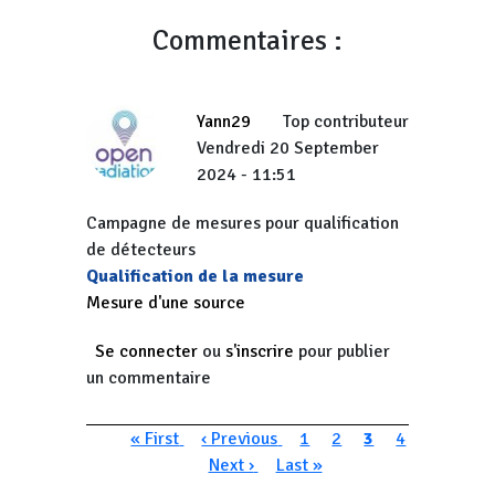
Commentaires :
Yann29
Top contributeur
Vendredi 20 September
2024 - 11:51
Campagne de mesures pour qualification
de détecteurs
Qualification de la mesure
Mesure d'une source
Se connecter
ou
s'inscrire
pour publier
un commentaire
Pagination
Première page
Page précédente
Page
Page
Page courante
Page
« First
‹ Previous
1
2
3
4
Page suivante
Dernière page
Next ›
Last »