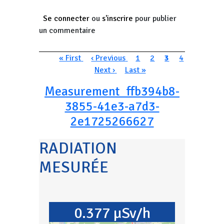
Se connecter
ou
s'inscrire
pour publier
un commentaire
Pagination
Première page
Page précédente
Page
Page
Page courante
Page
« First
‹ Previous
1
2
3
4
Page suivante
Dernière page
Next ›
Last »
Measurement_ffb394b8-
3855-41e3-a7d3-
2e1725266627
RADIATION
MESURÉE
0.377 µSv/h