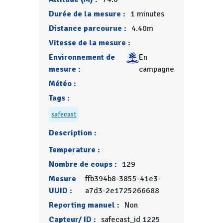
Durée de la mesure :
1 minutes
Distance parcourue :
4.40m
Vitesse de la mesure :
Environnement de
En
mesure :
campagne
Météo :
Tags :
safecast
Description :
Temperature :
Nombre de coups :
129
Mesure
ffb394b8-3855-41e3-
UUID :
a7d3-2e1725266688
Reporting manuel :
Non
Capteur/ ID :
safecast_id 1225