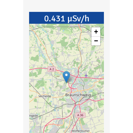
0.431 µSv/h
+
−