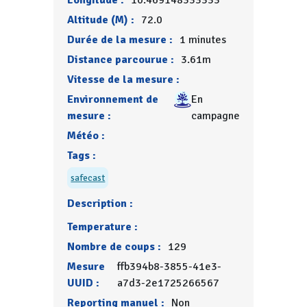
Longitude :
10.469148333333
Altitude (M) :
72.0
Durée de la mesure :
1 minutes
Distance parcourue :
3.61m
Vitesse de la mesure :
Environnement de
En
mesure :
campagne
Météo :
Tags :
safecast
Description :
Temperature :
Nombre de coups :
129
Mesure
ffb394b8-3855-41e3-
UUID :
a7d3-2e1725266567
Reporting manuel :
Non