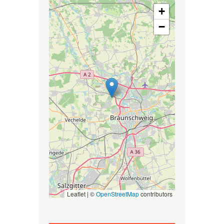
+
−
Leaflet | ©
OpenStreetMap
contributors