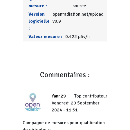
mesure :
source
Version
openradiation.net/upload
logicielle
v0.9
:
Valeur mesure :
0.422 µSv/h
Commentaires :
Yann29
Top contributeur
Vendredi 20 September
2024 - 11:51
Campagne de mesures pour qualification
de détecteurs