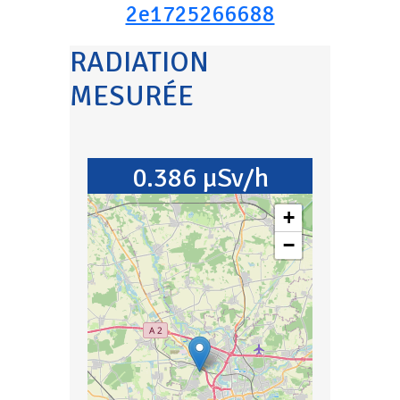
2e1725266688
RADIATION
MESURÉE
0.386 µSv/h
+
−