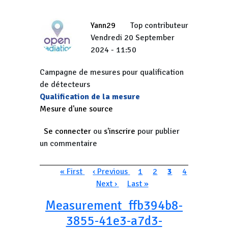
Yann29
Top contributeur
Vendredi 20 September
2024 - 11:50
Campagne de mesures pour qualification
de détecteurs
Qualification de la mesure
Mesure d'une source
Se connecter
ou
s'inscrire
pour publier
un commentaire
Pagination
Première page
Page précédente
Page
Page
Page courante
Page
« First
‹ Previous
1
2
3
4
Page suivante
Dernière page
Next ›
Last »
Measurement_ffb394b8-
3855-41e3-a7d3-