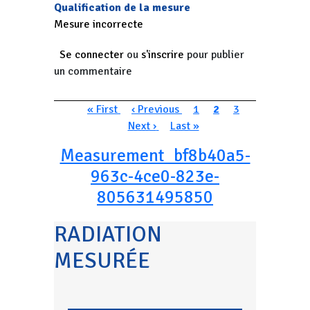
Qualification de la mesure
Mesure incorrecte
Se connecter
ou
s'inscrire
pour publier
un commentaire
Pagination
Première page
Page précédente
Page
Page courante
Page
Page suivan
« First
‹ Previous
1
2
3
Dernière page
Next ›
Last »
Measurement_bf8b40a5-
963c-4ce0-823e-
805631495850
RADIATION
MESURÉE