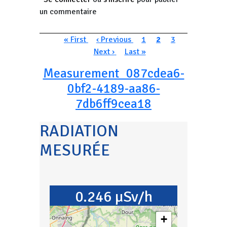
un commentaire
Pagination
Première page
Page précédente
Page
Page courante
Page
Page suivan
« First
‹ Previous
1
2
3
Dernière page
Next ›
Last »
Measurement_087cdea6-
0bf2-4189-aa86-
7db6ff9cea18
RADIATION
MESURÉE
0.246 µSv/h
+