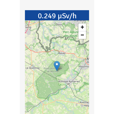
0.249 µSv/h
+
−