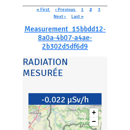
Pagination
Première page
Page précédente
Page
Page courante
Page
Page suivan
« First
‹ Previous
1
2
3
Dernière page
Next ›
Last »
Measurement_15bbdd12-
8a0a-4b07-a4ae-
2b302d5df6d9
RADIATION
MESURÉE
-0.022 µSv/h
+
−