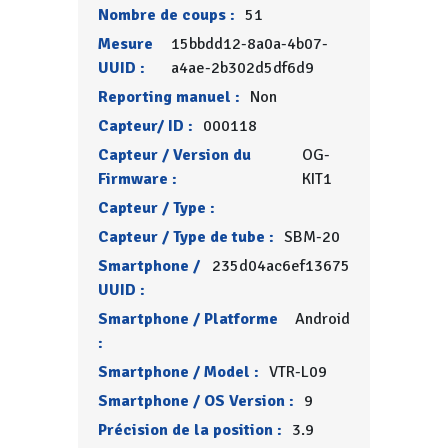
Nombre de coups :
51
Mesure
15bbdd12-8a0a-4b07-
UUID :
a4ae-2b302d5df6d9
Reporting manuel :
Non
Capteur/ ID :
000118
Capteur / Version du
OG-
Firmware :
KIT1
Capteur / Type :
Capteur / Type de tube :
SBM-20
Smartphone /
235d04ac6ef13675
UUID :
Smartphone / Platforme
Android
:
Smartphone / Model :
VTR-L09
Smartphone / OS Version :
9
Précision de la position :
3.9