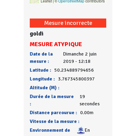
Leaflet | ©
OpenStreetMap
contributors
Mesure incorrecte
goldi
MESURE ATYPIQUE
Date de la
Dimanche 2 juin
mesure :
2019 - 12:18
Latitude :
50.234889794656
Longitude :
3.767345800397
Altitude (M) :
Durée de la mesure
19
:
secondes
Distance parcourue :
0.00m
Vitesse de la mesure :
Environnement de
En