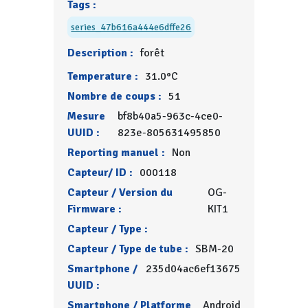
Tags :
series_47b616a444e6dffe26
Description :
forêt
Temperature :
31.0°C
Nombre de coups :
51
Mesure
bf8b40a5-963c-4ce0-
UUID :
823e-805631495850
Reporting manuel :
Non
Capteur/ ID :
000118
Capteur / Version du
OG-
Firmware :
KIT1
Capteur / Type :
Capteur / Type de tube :
SBM-20
Smartphone /
235d04ac6ef13675
UUID :
Smartphone / Platforme
Android