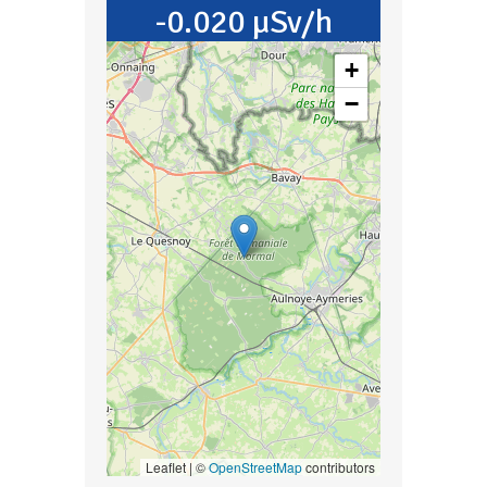
-0.020 µSv/h
+
−
Leaflet | ©
OpenStreetMap
contributors