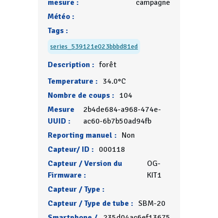
mesure :
campagne
Météo :
Tags :
series_539121e023bbbd81ed
Description :
forêt
Temperature :
34.0°C
Nombre de coups :
104
Mesure
2b4de684-a968-474e-
UUID :
ac60-6b7b50ad94fb
Reporting manuel :
Non
Capteur/ ID :
000118
Capteur / Version du
OG-
Firmware :
KIT1
Capteur / Type :
Capteur / Type de tube :
SBM-20
Smartphone /
235d04ac6ef13675