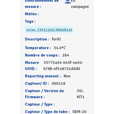
Environnement de
En
mesure :
campagne
Météo :
Tags :
series_539121e023bbbd81ed
Description :
forêt
Temperature :
34.0°C
Nombre de coups :
264
Mesure
33775a34-043f-4e01-
UUID :
b78b-ef148721ddd0
Reporting manuel :
Non
Capteur/ ID :
000118
Capteur / Version du
OG-
Firmware :
KIT1
Capteur / Type :
Capteur / Type de tube :
SBM-20