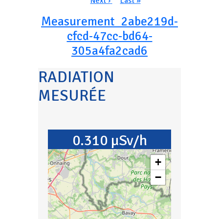
Dernière page
Next ›
Last »
Measurement_2abe219d-
cfcd-47cc-bd64-
305a4fa2cad6
RADIATION
MESURÉE
0.310 µSv/h
+
−