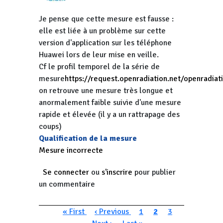
Je pense que cette mesure est fausse :
elle est liée à un problème sur cette
version d'application sur les téléphone
Huawei lors de leur mise en veille.
Cf le profil temporel de la série de
mesure
https://request.openradiation.net/openradi
on retrouve une mesure très longue et
anormalement faible suivie d'une mesure
rapide et élevée (il y a un rattrapage des
coups)
Qualification de la mesure
Mesure incorrecte
Se connecter
ou
s'inscrire
pour publier
un commentaire
Pagination
Première page
Page précédente
Page
Page courante
Page
Page suivan
« First
‹ Previous
1
2
3