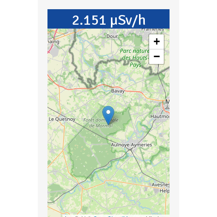
2.151 µSv/h
+
−