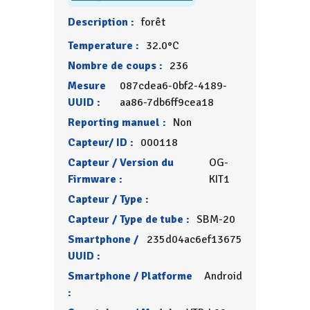
Description :
forêt
Temperature :
32.0°C
Nombre de coups :
236
Mesure
087cdea6-0bf2-4189-
UUID :
aa86-7db6ff9cea18
Reporting manuel :
Non
Capteur/ ID :
000118
Capteur / Version du
OG-
Firmware :
KIT1
Capteur / Type :
Capteur / Type de tube :
SBM-20
Smartphone /
235d04ac6ef13675
UUID :
Smartphone / Platforme
Android
: