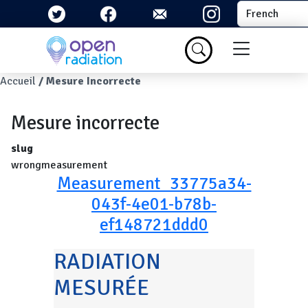
Aller au contenu principal
Select your la
Menu du com
Fil d'Ariane
Accueil
Mesure Incorrecte
Mesure incorrecte
slug
wrongmeasurement
Measurement_33775a34-
043f-4e01-b78b-
ef148721ddd0
RADIATION
MESURÉE