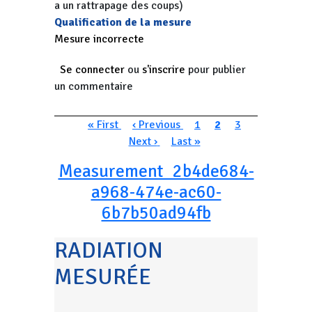
a un rattrapage des coups)
Qualification de la mesure
Mesure incorrecte
Se connecter
ou
s'inscrire
pour publier
un commentaire
Pagination
Première page
Page précédente
Page
Page courante
Page
Page suivan
« First
‹ Previous
1
2
3
Dernière page
Next ›
Last »
Measurement_2b4de684-
a968-474e-ac60-
6b7b50ad94fb
RADIATION
MESURÉE