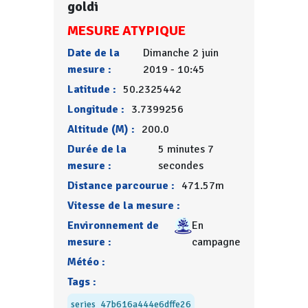
goldi
MESURE ATYPIQUE
Date de la
Dimanche 2 juin
mesure :
2019 - 10:45
Latitude :
50.2325442
Longitude :
3.7399256
Altitude (M) :
200.0
Durée de la
5 minutes 7
mesure :
secondes
Distance parcourue :
471.57m
Vitesse de la mesure :
Environnement de
En
mesure :
campagne
Météo :
Tags :
series_47b616a444e6dffe26