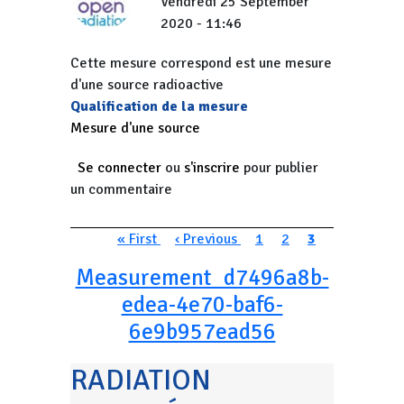
Vendredi 25 September
2020 - 11:46
Cette mesure correspond est une mesure
d'une source radioactive
Qualification de la mesure
Mesure d'une source
Se connecter
ou
s'inscrire
pour publier
un commentaire
Pagination
Première page
Page précédente
Page
Page
Page courante
« First
‹ Previous
1
2
3
Measurement_d7496a8b-
edea-4e70-baf6-
6e9b957ead56
RADIATION