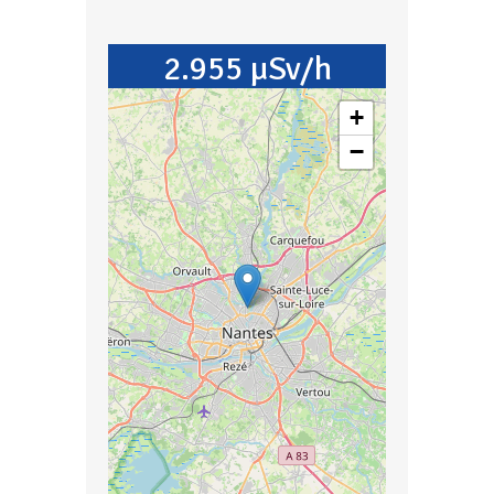
2.955 µSv/h
+
−