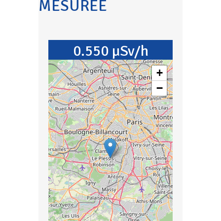
MESURÉE
0.550 µSv/h
+
−