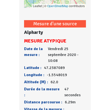
Leaflet | ©
OpenStreetMap
contributors
Mesure d'une source
Alpharty
MESURE ATYPIQUE
Date de la
Vendredi 25
mesure :
septembre 2020 -
10:08
Latitude :
47.2387089
Longitude :
-1.5548019
Altitude (M) :
62.0
Durée de la mesure
47
:
secondes
Distance parcourue :
6.29m
Vitesse de la mesure :