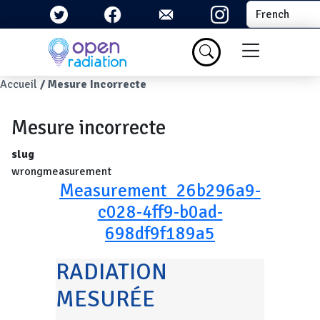
Aller au contenu principal
Select your la
Menu du com
Fil d'Ariane
Accueil
Mesure Incorrecte
Mesure incorrecte
slug
wrongmeasurement
Measurement_26b296a9-
c028-4ff9-b0ad-
698df9f189a5
RADIATION
MESURÉE