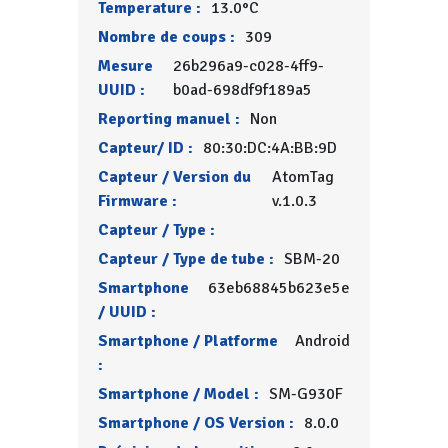
Temperature :
13.0°C
Nombre de coups :
309
Mesure
26b296a9-c028-4ff9-
UUID :
b0ad-698df9f189a5
Reporting manuel :
Non
Capteur/ ID :
80:30:DC:4A:BB:9D
Capteur / Version du
AtomTag
Firmware :
v.1.0.3
Capteur / Type :
Capteur / Type de tube :
SBM-20
Smartphone
63eb68845b623e5e
/ UUID :
Smartphone / Platforme
Android
:
Smartphone / Model :
SM-G930F
Smartphone / OS Version :
8.0.0