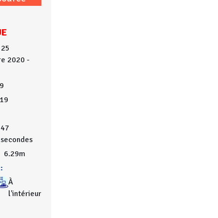
UE
 25
e 2020 -
9
019
47
secondes
6.29m
:
À
l'intérieur