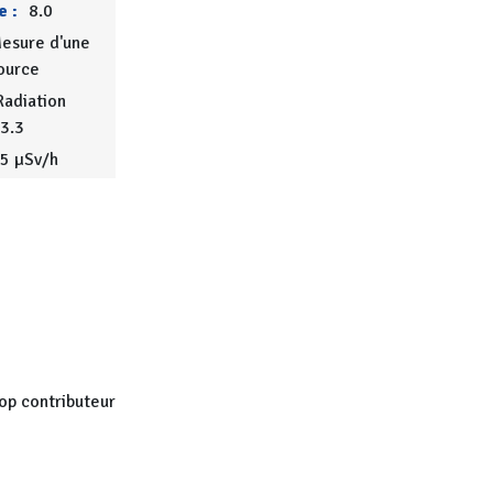
e :
8.0
esure d'une
ource
adiation
.3.3
5 µSv/h
op contributeur