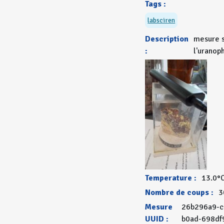
Tags :
labsciren
Description
mesure 
:
l'uranop
Temperature :
13.0°
Nombre de coups :
3
Mesure
26b296a9-c
UUID :
b0ad-698df