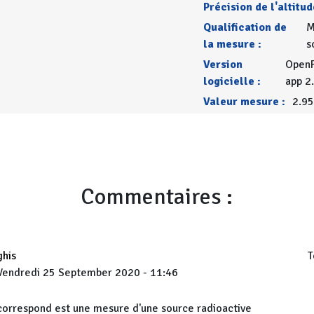
Précision de l'altitud
Qualification de
M
la mesure :
s
Version
OpenR
logicielle :
app 2
Valeur mesure :
2.95
Commentaires :
ghis
T
Vendredi 25 September 2020 - 11:46
orrespond est une mesure d'une source radioactive