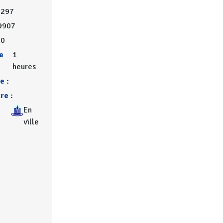
8297
9907
.0
e
1
heures
e :
re :
En
ville