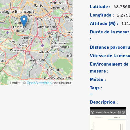
Latitude :
48.786
Longitude :
2.279
Altitude (M) :
111
Durée de la mesur
:
Distance parcouru
Vitesse de la mesu
Environnement de
mesure :
Météo :
Leaflet | ©
OpenStreetMap
contributors
Tags :
Description :