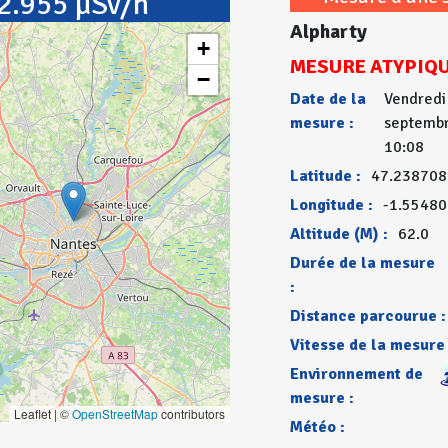
2.955 µSv/h
Alpharty
+
MESURE ATYPIQ
−
Date de la
Vendredi
mesure :
septembr
10:08
Latitude :
47.238708
Longitude :
-1.5548
Altitude (M) :
62.0
Durée de la mesure
:
Distance parcourue :
Vitesse de la mesure 
Environnement de
mesure :
Leaflet | ©
OpenStreetMap
contributors
Météo :