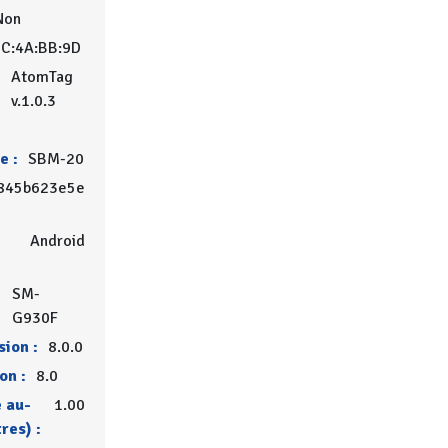
Non
DC:4A:BB:9D
AtomTag
v.1.0.3
e :
SBM-20
845b623e5e
Android
SM-
G930F
ion :
8.0.0
on :
8.0
 au-
1.00
res) :