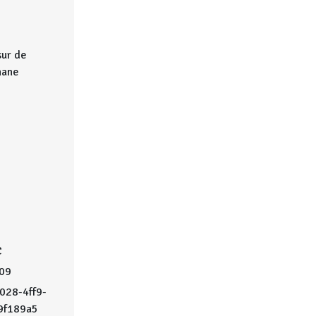
sur de
hane
C
09
028-4ff9-
9f189a5