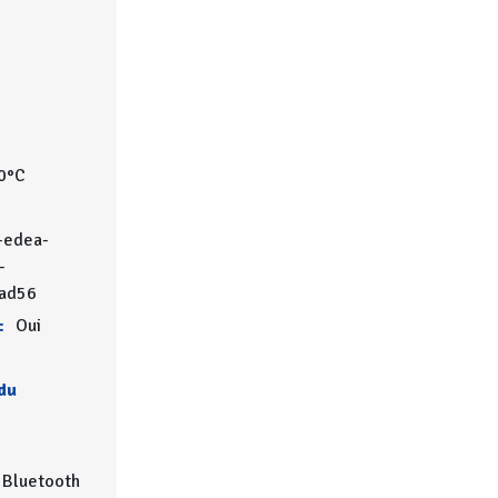
0°C
-edea-
-
ad56
:
Oui
du
 Bluetooth