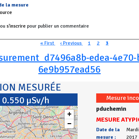
 de la mesure
source
ou
s'inscrire
pour publier un commentaire
n
Première page
Page précédente
Page
Page
Page courante
« First
‹ Previous
1
2
3
surement_d7496a8b-edea-4e70-b
6e9b957ead56
TION MESURÉE
Mesure inco
0.550 µSv/h
pduchemin
+
MESURE ATYPI
−
Date de la
Mardi
mesure :
2017 