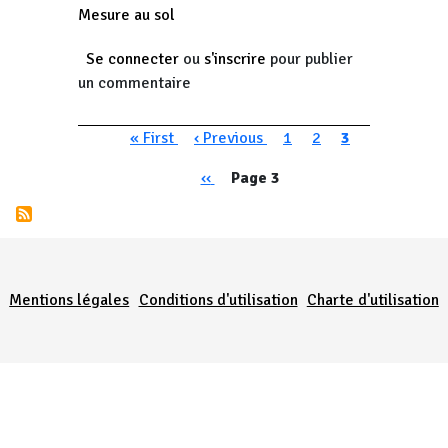
Mesure au sol
Se connecter
ou
s'inscrire
pour publier
un commentaire
Pagination
Première page
Page précédente
Page
Page
Page courante
« First
‹ Previous
1
2
3
Pagination
Page précédente
‹‹
Page 3
Menu Pied de page
Mentions légales
Conditions d'utilisation
Charte d'utilisation