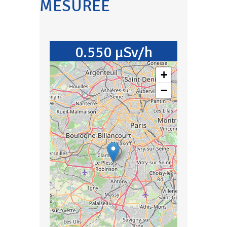
MESURÉE
0.550 µSv/h
+
−