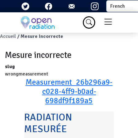
Aller au contenu principal
Select your la
Menu du com
Fil d'Ariane
Accueil
Mesure Incorrecte
Mesure incorrecte
slug
wrongmeasurement
Measurement_26b296a9-
c028-4ff9-b0ad-
698df9f189a5
RADIATION
MESURÉE