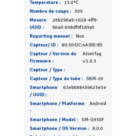
Temperature :
13.0°C
Nombre de coups :
309
Mesure
26b296a9-c028-4ff9-
UUID :
b0ad-698df9f189a5
Reporting manuel :
Non
Capteur/ ID :
80:30:DC:4A:BB:9D
Capteur / Version du
AtomTag
Firmware :
v.1.0.3
Capteur / Type :
Capteur / Type de tube :
SBM-20
Smartphone
63eb68845b623e5e
/ UUID :
Smartphone / Platforme
Android
:
Smartphone / Model :
SM-G930F
Smartphone / OS Version :
8.0.0