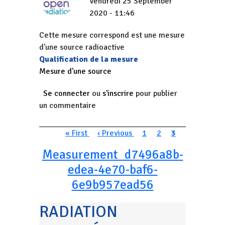
Vendredi 25 September
2020 - 11:46
Cette mesure correspond est une mesure
d'une source radioactive
Qualification de la mesure
Mesure d'une source
Se connecter
ou
s'inscrire
pour publier
un commentaire
Pagination
Première page
Page précédente
Page
Page
Page courante
« First
‹ Previous
1
2
3
Measurement_d7496a8b-
edea-4e70-baf6-
6e9b957ead56
RADIATION