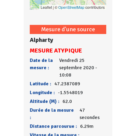
Leaflet | ©
OpenStreetMap
contributors
Mesure d'une source
Alpharty
MESURE ATYPIQUE
Date de la
Vendredi 25
mesure :
septembre 2020 -
10:08
Latitude :
47.2387089
Longitude :
-1.5548019
Altitude (M) :
62.0
Durée de la mesure
47
:
secondes
Distance parcourue :
6.29m
Vitesse de la mesure :