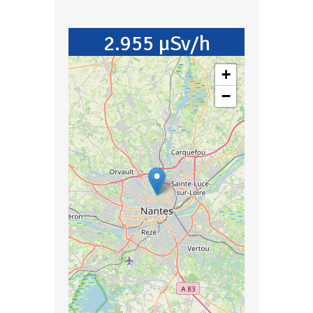
2.955 µSv/h
+
−