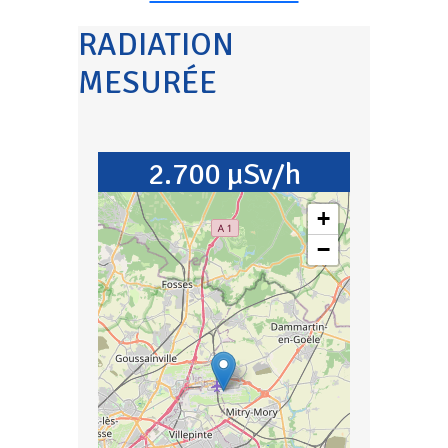
RADIATION
MESURÉE
2.700 µSv/h
+
−