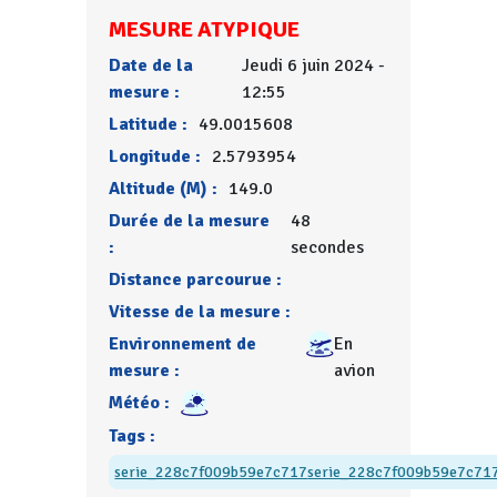
MESURE ATYPIQUE
Date de la
Jeudi 6 juin 2024 -
mesure :
12:55
Latitude :
49.0015608
Longitude :
2.5793954
Altitude (M) :
149.0
Durée de la mesure
48
:
secondes
Distance parcourue :
Vitesse de la mesure :
Environnement de
En
mesure :
avion
Météo :
Tags :
serie_228c7f009b59e7c717
serie_228c7f009b59e7c71