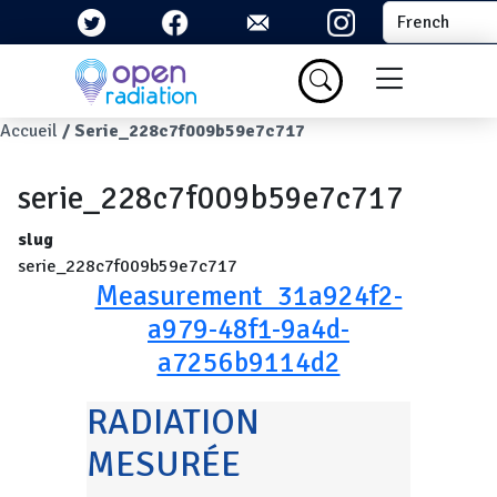
Aller au contenu principal
Select your la
Menu du com
Fil d'Ariane
Accueil
Serie_228c7f009b59e7c717
serie_228c7f009b59e7c717
slug
serie_228c7f009b59e7c717
Measurement_31a924f2-
a979-48f1-9a4d-
a7256b9114d2
RADIATION
MESURÉE