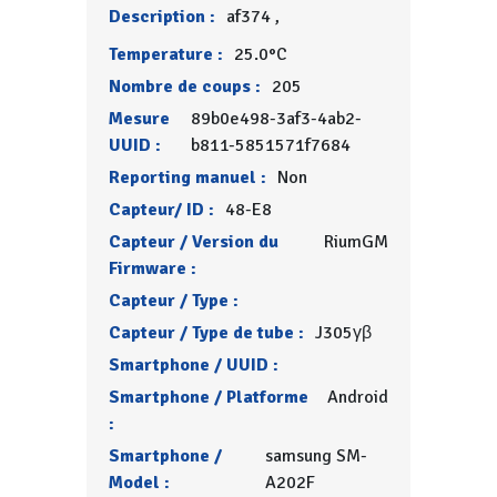
Description :
af374 ,
Temperature :
25.0°C
Nombre de coups :
205
Mesure
89b0e498-3af3-4ab2-
UUID :
b811-5851571f7684
Reporting manuel :
Non
Capteur/ ID :
48-E8
Capteur / Version du
RiumGM
Firmware :
Capteur / Type :
Capteur / Type de tube :
J305γβ
Smartphone / UUID :
Smartphone / Platforme
Android
:
Smartphone /
samsung SM-
Model :
A202F