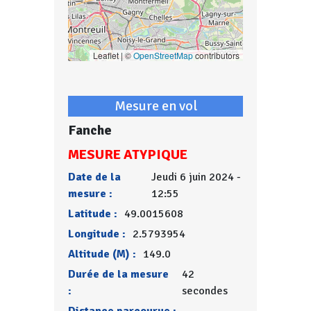
Leaflet | ©
OpenStreetMap
contributors
Mesure en vol
Fanche
MESURE ATYPIQUE
Date de la
Jeudi 6 juin 2024 -
mesure :
12:55
Latitude :
49.0015608
Longitude :
2.5793954
Altitude (M) :
149.0
Durée de la mesure
42
:
secondes