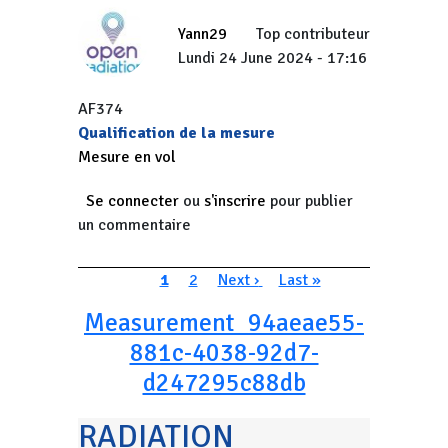
Yann29
Top contributeur
Lundi 24 June 2024 - 17:16
AF374
Qualification de la mesure
Mesure en vol
Se connecter
ou
s'inscrire
pour publier
un commentaire
Pagination
Page courante
Page
Page suivante
Dernière page
1
2
Next ›
Last »
Measurement_94aeae55-
881c-4038-92d7-
d247295c88db
RADIATION