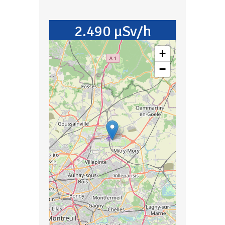
2.490 µSv/h
+
−