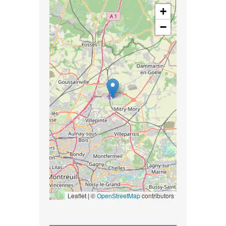
+
−
Leaflet | ©
OpenStreetMap
contributors