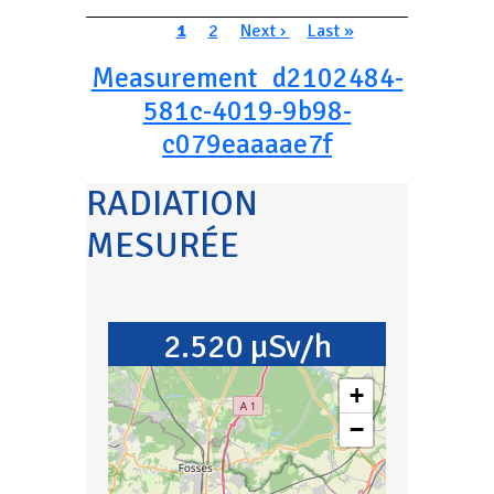
Pagination
Page courante
Page
Page suivante
Dernière page
1
2
Next ›
Last »
Measurement_d2102484-
581c-4019-9b98-
c079eaaaae7f
RADIATION
MESURÉE
2.520 µSv/h
+
−