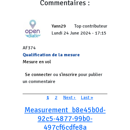
Commentaires :
Yann29
Top contributeur
Lundi 24 June 2024 - 17:15
AF374
Qualification de la mesure
Mesure en vol
Se connecter
ou
s'inscrire
pour publier
un commentaire
Pagination
Page courante
Page
Page suivante
Dernière page
1
2
Next ›
Last »
Measurement_b8e45b0d-
92c5-4877-99b0-
497cf6cdfe8a