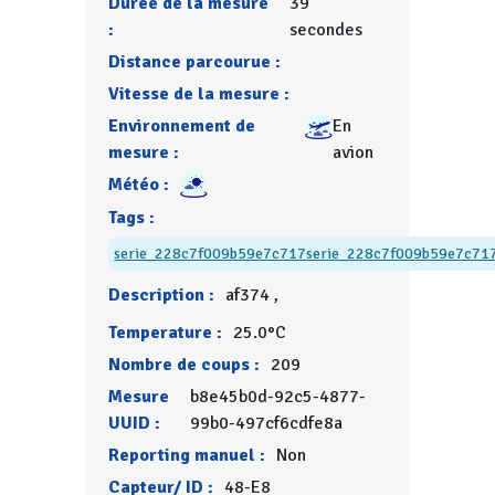
Durée de la mesure
39
:
secondes
Distance parcourue :
Vitesse de la mesure :
Environnement de
En
mesure :
avion
Météo :
Tags :
serie_228c7f009b59e7c717
serie_228c7f009b59e7c71
Description :
af374 ,
Temperature :
25.0°C
Nombre de coups :
209
Mesure
b8e45b0d-92c5-4877-
UUID :
99b0-497cf6cdfe8a
Reporting manuel :
Non
Capteur/ ID :
48-E8