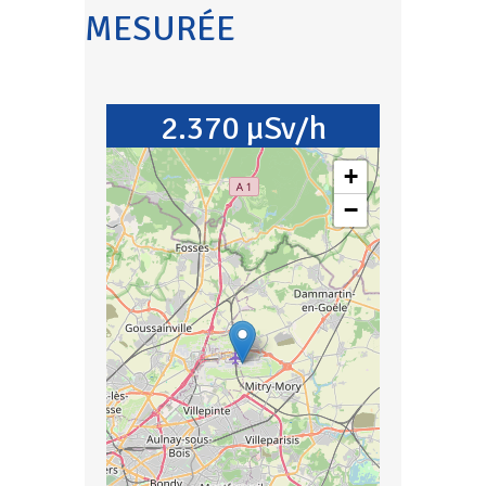
MESURÉE
2.370 µSv/h
+
−