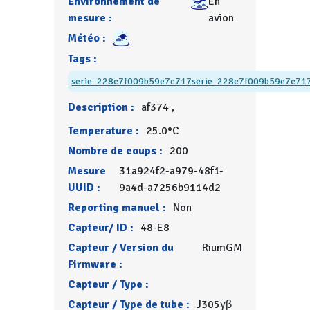
Environnement de
En
mesure :
avion
Météo :
Tags :
serie_228c7f009b59e7c717
serie_228c7f009b59e7c71
Description :
af374 ,
Temperature :
25.0°C
Nombre de coups :
200
Mesure
31a924f2-a979-48f1-
UUID :
9a4d-a7256b9114d2
Reporting manuel :
Non
Capteur/ ID :
48-E8
Capteur / Version du
RiumGM
Firmware :
Capteur / Type :
Capteur / Type de tube :
J305γβ