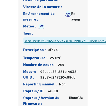
Distance parcourue :
Vitesse de la mesure :
Environnement de
En
mesure :
avion
Météo :
Tags :
serie_228c7f009b59e7c717
serie_228c7f009b59e7c71
Description :
af374 ,
Temperature :
25.0°C
Nombre de coups :
205
Mesure
94aeae55-881c-4038-
UUID :
92d7-d247295c88db
Reporting manuel :
Non
Capteur/ ID :
48-E8
Capteur / Version du
RiumGM
Firmware :