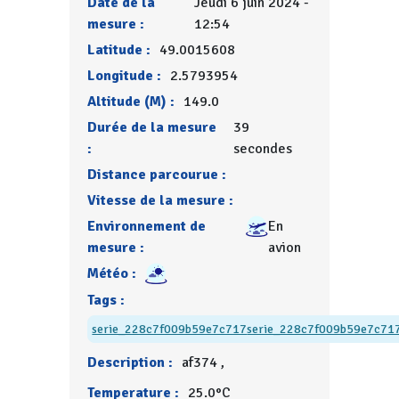
Date de la
Jeudi 6 juin 2024 -
mesure :
12:54
Latitude :
49.0015608
Longitude :
2.5793954
Altitude (M) :
149.0
Durée de la mesure
39
:
secondes
Distance parcourue :
Vitesse de la mesure :
Environnement de
En
mesure :
avion
Météo :
Tags :
serie_228c7f009b59e7c717
serie_228c7f009b59e7c71
Description :
af374 ,
Temperature :
25.0°C