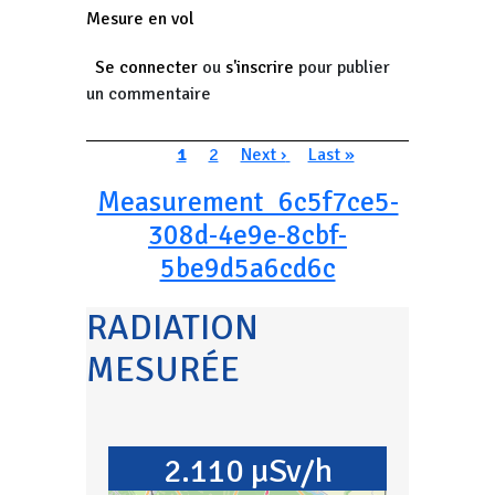
Mesure en vol
Se connecter
ou
s'inscrire
pour publier
un commentaire
Pagination
Page courante
Page
Page suivante
Dernière page
1
2
Next ›
Last »
Measurement_6c5f7ce5-
308d-4e9e-8cbf-
5be9d5a6cd6c
RADIATION
MESURÉE
2.110 µSv/h