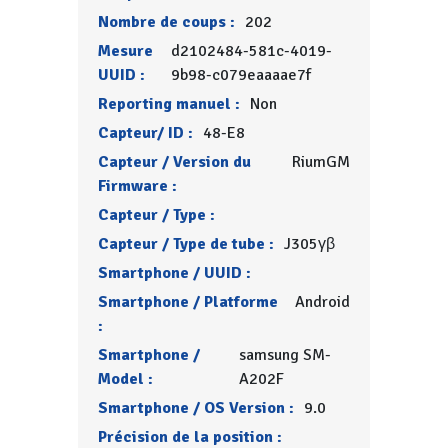
Nombre de coups :
202
Mesure
d2102484-581c-4019-
UUID :
9b98-c079eaaaae7f
Reporting manuel :
Non
Capteur/ ID :
48-E8
Capteur / Version du
RiumGM
Firmware :
Capteur / Type :
Capteur / Type de tube :
J305γβ
Smartphone / UUID :
Smartphone / Platforme
Android
:
Smartphone /
samsung SM-
Model :
A202F
Smartphone / OS Version :
9.0
Précision de la position :