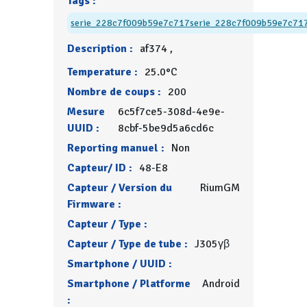
Tags :
serie_228c7f009b59e7c717
serie_228c7f009b59e7c71
Description :
af374 ,
Temperature :
25.0°C
Nombre de coups :
200
Mesure
6c5f7ce5-308d-4e9e-
UUID :
8cbf-5be9d5a6cd6c
Reporting manuel :
Non
Capteur/ ID :
48-E8
Capteur / Version du
RiumGM
Firmware :
Capteur / Type :
Capteur / Type de tube :
J305γβ
Smartphone / UUID :
Smartphone / Platforme
Android
: