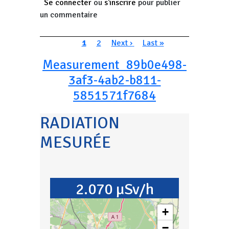
Se connecter
ou
s'inscrire
pour publier
un commentaire
Pagination
Page courante
Page
Page suivante
Dernière page
1
2
Next ›
Last »
Measurement_89b0e498-
3af3-4ab2-b811-
5851571f7684
RADIATION
MESURÉE
2.070 µSv/h
+
−