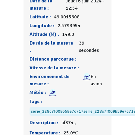
Date de la
Jeudi 6 juin 2024 -
mesure :
12:54
Latitude :
49.0015608
Longitude :
2.5793954
Altitude (M) :
149.0
Durée de la mesure
39
:
secondes
Distance parcourue :
Vitesse de la mesure :
Environnement de
En
mesure :
avion
Météo :
Tags :
serie_228c7f009b59e7c717
serie_228c7f009b59e7c71
Description :
af374 ,
Temperature :
25.0°C