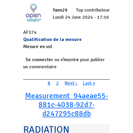
Yann29
Top contributeur
Lundi 24 June 2024 - 17:16
AF374
Qualification de la mesure
Mesure en vol
Se connecter
ou
s'inscrire
pour publier
un commentaire
Pagination
Page courante
Page
Page suivante
Dernière page
1
2
Next ›
Last »
Measurement_94aeae55-
881c-4038-92d7-
d247295c88db
RADIATION