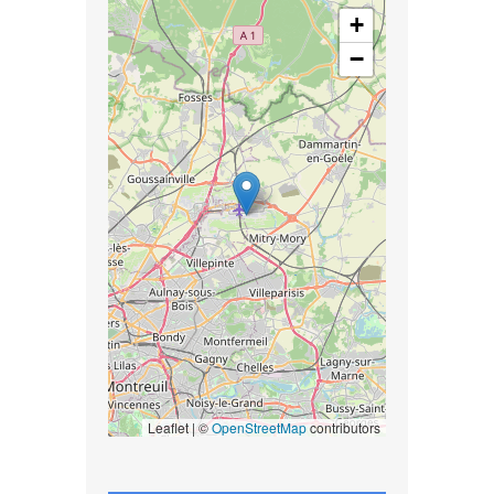
+
−
Leaflet | ©
OpenStreetMap
contributors