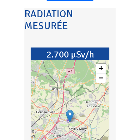
RADIATION
MESURÉE
2.700 µSv/h
+
−