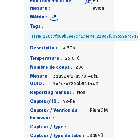
Environnement de
En
mesure :
avion
Météo :
Tags :
serie_228c7f009b59e7c717
serie_228c7f009b59e7c71
Description :
af374 ,
Temperature :
25.0°C
Nombre de coups :
200
Mesure
31a924f2-a979-48f1-
UUID :
9a4d-a7256b9114d2
Reporting manuel :
Non
Capteur/ ID :
48-E8
Capteur / Version du
RiumGM
Firmware :
Capteur / Type :
Capteur / Type de tube :
J305γβ