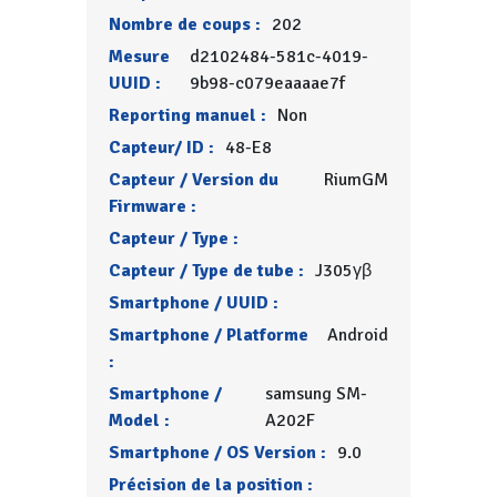
Nombre de coups :
202
Mesure
d2102484-581c-4019-
UUID :
9b98-c079eaaaae7f
Reporting manuel :
Non
Capteur/ ID :
48-E8
Capteur / Version du
RiumGM
Firmware :
Capteur / Type :
Capteur / Type de tube :
J305γβ
Smartphone / UUID :
Smartphone / Platforme
Android
:
Smartphone /
samsung SM-
Model :
A202F
Smartphone / OS Version :
9.0
Précision de la position :