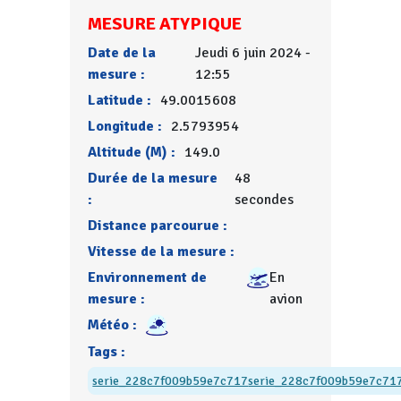
MESURE ATYPIQUE
Date de la
Jeudi 6 juin 2024 -
mesure :
12:55
Latitude :
49.0015608
Longitude :
2.5793954
Altitude (M) :
149.0
Durée de la mesure
48
:
secondes
Distance parcourue :
Vitesse de la mesure :
Environnement de
En
mesure :
avion
Météo :
Tags :
serie_228c7f009b59e7c717
serie_228c7f009b59e7c71