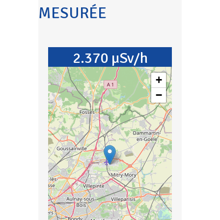
MESURÉE
2.370 µSv/h
+
−