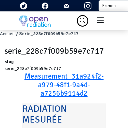
Aller au contenu principal
Select your la
Menu du com
Fil d'Ariane
Accueil
Serie_228c7f009b59e7c717
serie_228c7f009b59e7c717
slug
serie_228c7f009b59e7c717
Measurement_31a924f2-
a979-48f1-9a4d-
a7256b9114d2
RADIATION
MESURÉE