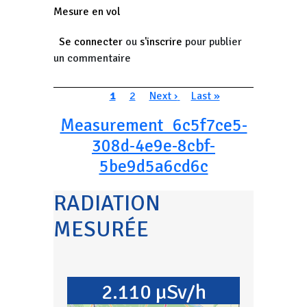
Mesure en vol
Se connecter
ou
s'inscrire
pour publier
un commentaire
Pagination
Page courante
Page
Page suivante
Dernière page
1
2
Next ›
Last »
Measurement_6c5f7ce5-
308d-4e9e-8cbf-
5be9d5a6cd6c
RADIATION
MESURÉE
2.110 µSv/h