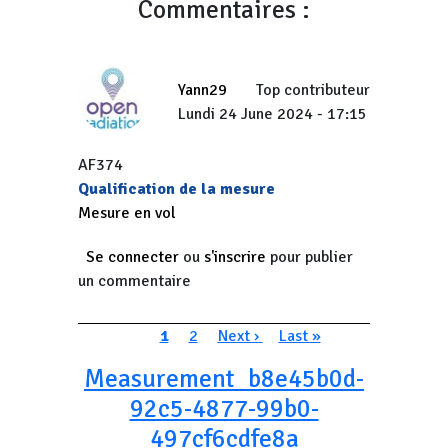
Commentaires :
Yann29
Top contributeur
Lundi 24 June 2024 - 17:15
AF374
Qualification de la mesure
Mesure en vol
Se connecter
ou
s'inscrire
pour publier
un commentaire
Pagination
Page courante
Page
Page suivante
Dernière page
1
2
Next ›
Last »
Measurement_b8e45b0d-
92c5-4877-99b0-
497cf6cdfe8a