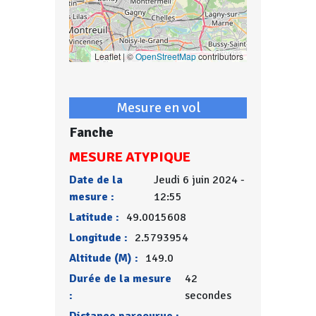
Leaflet | ©
OpenStreetMap
contributors
Mesure en vol
Fanche
MESURE ATYPIQUE
Date de la
Jeudi 6 juin 2024 -
mesure :
12:55
Latitude :
49.0015608
Longitude :
2.5793954
Altitude (M) :
149.0
Durée de la mesure
42
:
secondes