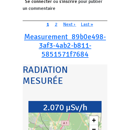
Se connecter
ou
s'inscrire
pour publier
un commentaire
Pagination
Page courante
Page
Page suivante
Dernière page
1
2
Next ›
Last »
Measurement_89b0e498-
3af3-4ab2-b811-
5851571f7684
RADIATION
MESURÉE
2.070 µSv/h
+
−