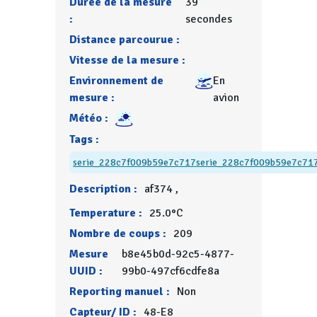
Durée de la mesure
39
:
secondes
Distance parcourue :
Vitesse de la mesure :
Environnement de
En
mesure :
avion
Météo :
Tags :
serie_228c7f009b59e7c717
serie_228c7f009b59e7c71
Description :
af374 ,
Temperature :
25.0°C
Nombre de coups :
209
Mesure
b8e45b0d-92c5-4877-
UUID :
99b0-497cf6cdfe8a
Reporting manuel :
Non
Capteur/ ID :
48-E8