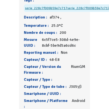
Tags :
serie_228c7f009b59e7c717
serie_228c7f009b59e7c71
Description :
af374 ,
Temperature :
25.0°C
Nombre de coups :
200
Mesure
6c5f7ce5-308d-4e9e-
UUID :
8cbf-5be9d5a6cd6c
Reporting manuel :
Non
Capteur/ ID :
48-E8
Capteur / Version du
RiumGM
Firmware :
Capteur / Type :
Capteur / Type de tube :
J305γβ
Smartphone / UUID :
Smartphone / Platforme
Android
: