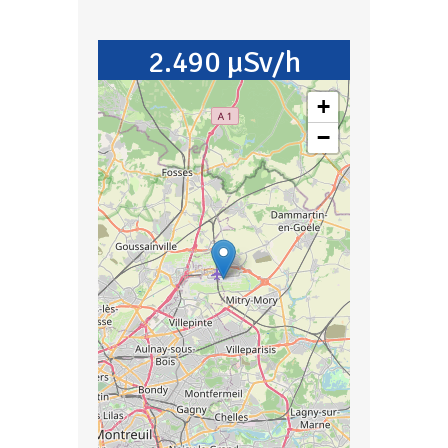
2.490 µSv/h
+
−