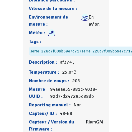
Distance parcourue :
Vitesse de la mesure :
Environnement de
En
mesure :
avion
Météo :
Tags :
serie_228c7f009b59e7c717
serie_228c7f009b59e7c71
Description :
af374 ,
Temperature :
25.0°C
Nombre de coups :
205
Mesure
94aeae55-881c-4038-
UUID :
92d7-d247295c88db
Reporting manuel :
Non
Capteur/ ID :
48-E8
Capteur / Version du
RiumGM
Firmware :