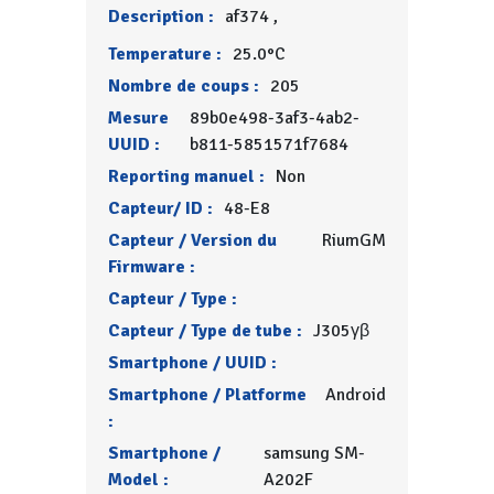
Description :
af374 ,
Temperature :
25.0°C
Nombre de coups :
205
Mesure
89b0e498-3af3-4ab2-
UUID :
b811-5851571f7684
Reporting manuel :
Non
Capteur/ ID :
48-E8
Capteur / Version du
RiumGM
Firmware :
Capteur / Type :
Capteur / Type de tube :
J305γβ
Smartphone / UUID :
Smartphone / Platforme
Android
:
Smartphone /
samsung SM-
Model :
A202F