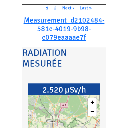
Pagination
Page courante
Page
Page suivante
Dernière page
1
2
Next ›
Last »
Measurement_d2102484-
581c-4019-9b98-
c079eaaaae7f
RADIATION
MESURÉE
2.520 µSv/h
+
−