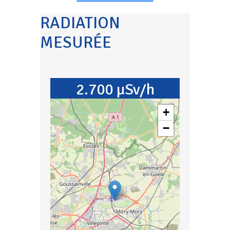
RADIATION
MESURÉE
2.700 µSv/h
+
−