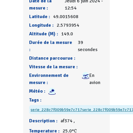
Date de la
Jeudi 6 juin 2024 -
mesure :
12:54
Latitude :
49.0015608
Longitude :
2.5793954
Altitude (M) :
149.0
Durée de la mesure
39
:
secondes
Distance parcourue :
Vitesse de la mesure :
Environnement de
En
mesure :
avion
Météo :
Tags :
serie_228c7f009b59e7c717
serie_228c7f009b59e7c71
Description :
af374 ,
Temperature :
25.0°C