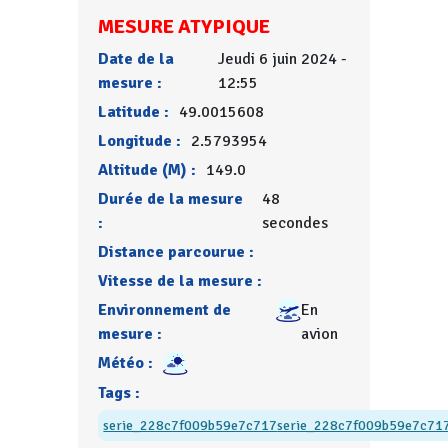
MESURE ATYPIQUE
Date de la
Jeudi 6 juin 2024 -
mesure :
12:55
Latitude :
49.0015608
Longitude :
2.5793954
Altitude (M) :
149.0
Durée de la mesure
48
:
secondes
Distance parcourue :
Vitesse de la mesure :
Environnement de
En
mesure :
avion
Météo :
Tags :
serie_228c7f009b59e7c717
serie_228c7f009b59e7c71