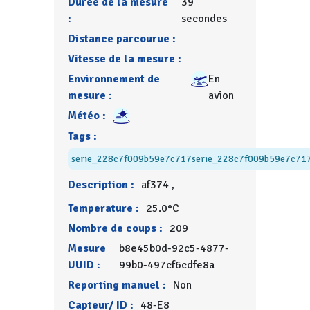
Durée de la mesure
39
:
secondes
Distance parcourue :
Vitesse de la mesure :
Environnement de
En
mesure :
avion
Météo :
Tags :
serie_228c7f009b59e7c717
serie_228c7f009b59e7c71
Description :
af374 ,
Temperature :
25.0°C
Nombre de coups :
209
Mesure
b8e45b0d-92c5-4877-
UUID :
99b0-497cf6cdfe8a
Reporting manuel :
Non
Capteur/ ID :
48-E8