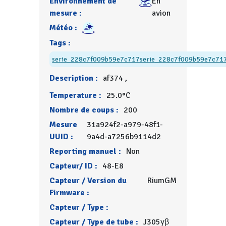
Environnement de
En
mesure :
avion
Météo :
Tags :
serie_228c7f009b59e7c717
serie_228c7f009b59e7c71
Description :
af374 ,
Temperature :
25.0°C
Nombre de coups :
200
Mesure
31a924f2-a979-48f1-
UUID :
9a4d-a7256b9114d2
Reporting manuel :
Non
Capteur/ ID :
48-E8
Capteur / Version du
RiumGM
Firmware :
Capteur / Type :
Capteur / Type de tube :
J305γβ