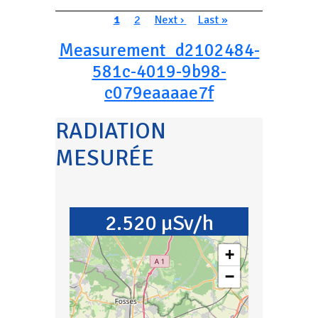
Pagination
Page courante
Page
Page suivante
Dernière page
1
2
Next ›
Last »
Measurement_d2102484-
581c-4019-9b98-
c079eaaaae7f
RADIATION
MESURÉE
2.520 µSv/h
+
−