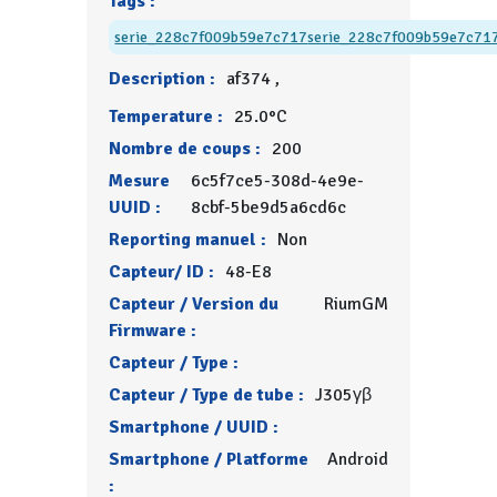
Tags :
serie_228c7f009b59e7c717
serie_228c7f009b59e7c71
Description :
af374 ,
Temperature :
25.0°C
Nombre de coups :
200
Mesure
6c5f7ce5-308d-4e9e-
UUID :
8cbf-5be9d5a6cd6c
Reporting manuel :
Non
Capteur/ ID :
48-E8
Capteur / Version du
RiumGM
Firmware :
Capteur / Type :
Capteur / Type de tube :
J305γβ
Smartphone / UUID :
Smartphone / Platforme
Android
: