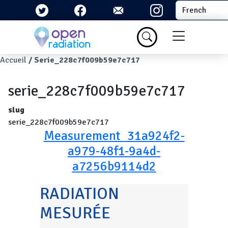
Aller au contenu principal
Select your la
Menu du com
Fil d'Ariane
Accueil
Serie_228c7f009b59e7c717
serie_228c7f009b59e7c717
slug
serie_228c7f009b59e7c717
Measurement_31a924f2-
a979-48f1-9a4d-
a7256b9114d2
RADIATION
MESURÉE