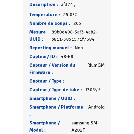
Description :
af374 ,
Temperature :
25.0°C
Nombre de coups :
205
Mesure
89b0e498-3af3-4ab2-
UUID :
b811-5851571f7684
Reporting manuel :
Non
Capteur/ ID :
48-E8
Capteur / Version du
RiumGM
Firmware :
Capteur / Type :
Capteur / Type de tube :
J305γβ
Smartphone / UUID :
Smartphone / Platforme
Android
:
Smartphone /
samsung SM-
Model :
A202F