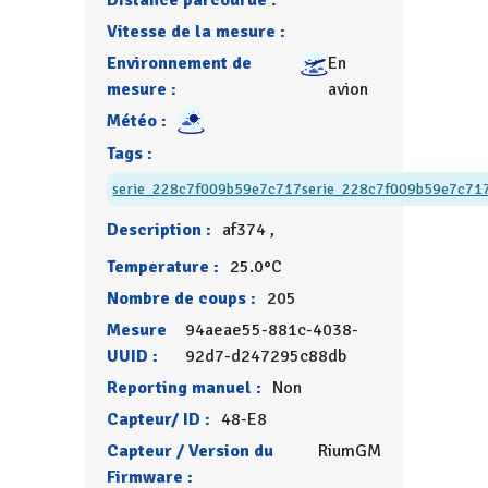
Distance parcourue :
Vitesse de la mesure :
Environnement de
En
mesure :
avion
Météo :
Tags :
serie_228c7f009b59e7c717
serie_228c7f009b59e7c71
Description :
af374 ,
Temperature :
25.0°C
Nombre de coups :
205
Mesure
94aeae55-881c-4038-
UUID :
92d7-d247295c88db
Reporting manuel :
Non
Capteur/ ID :
48-E8
Capteur / Version du
RiumGM
Firmware :