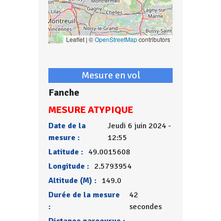
Leaflet | ©
OpenStreetMap
contributors
Mesure en vol
Fanche
MESURE ATYPIQUE
Date de la
Jeudi 6 juin 2024 -
mesure :
12:55
Latitude :
49.0015608
Longitude :
2.5793954
Altitude (M) :
149.0
Durée de la mesure
42
:
secondes