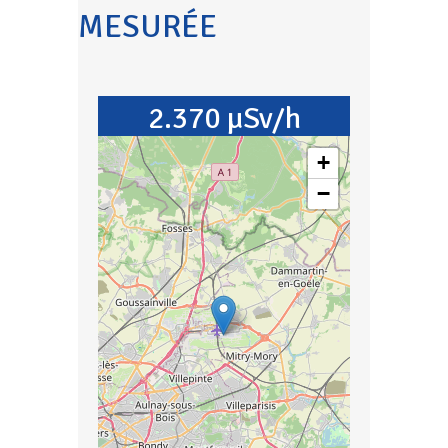
MESURÉE
2.370 µSv/h
+
−