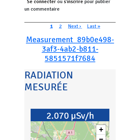
Se connecter
ou
s'inscrire
pour publier
un commentaire
Pagination
Page courante
Page
Page suivante
Dernière page
1
2
Next ›
Last »
Measurement_89b0e498-
3af3-4ab2-b811-
5851571f7684
RADIATION
MESURÉE
2.070 µSv/h
+
−