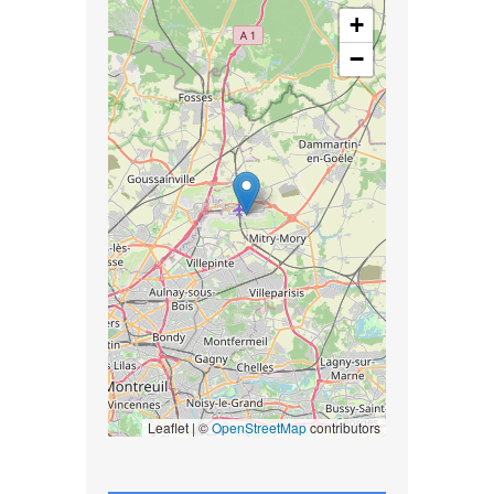
+
−
Leaflet | ©
OpenStreetMap
contributors