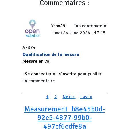
Commentaires :
Yann29
Top contributeur
Lundi 24 June 2024 - 17:15
AF374
Qualification de la mesure
Mesure en vol
Se connecter
ou
s'inscrire
pour publier
un commentaire
Pagination
Page courante
Page
Page suivante
Dernière page
1
2
Next ›
Last »
Measurement_b8e45b0d-
92c5-4877-99b0-
497cf6cdfe8a