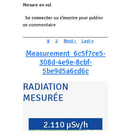
Mesure en vol
Se connecter
ou
s'inscrire
pour publier
un commentaire
Pagination
Page courante
Page
Page suivante
Dernière page
1
2
Next ›
Last »
Measurement_6c5f7ce5-
308d-4e9e-8cbf-
5be9d5a6cd6c
RADIATION
MESURÉE
2.110 µSv/h