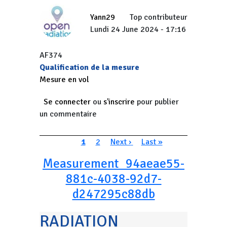
Yann29
Top contributeur
Lundi 24 June 2024 - 17:16
AF374
Qualification de la mesure
Mesure en vol
Se connecter
ou
s'inscrire
pour publier
un commentaire
Pagination
Page courante
Page
Page suivante
Dernière page
1
2
Next ›
Last »
Measurement_94aeae55-
881c-4038-92d7-
d247295c88db
RADIATION