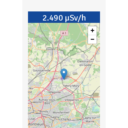
2.490 µSv/h
+
−