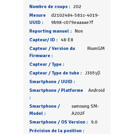
Nombre de coups :
202
Mesure
d2102484-581c-4019-
UUID :
9b98-c079eaaaae7f
Reporting manuel :
Non
Capteur/ ID :
48-E8
Capteur / Version du
RiumGM
Firmware :
Capteur / Type :
Capteur / Type de tube :
J305γβ
Smartphone / UUID :
Smartphone / Platforme
Android
:
Smartphone /
samsung SM-
Model :
A202F
Smartphone / OS Version :
9.0
Précision de la position :